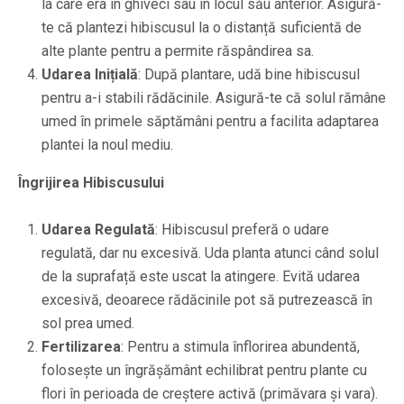
la care era în ghiveci sau în locul său anterior. Asigură-
te că plantezi hibiscusul la o distanță suficientă de
alte plante pentru a permite răspândirea sa.
Udarea Inițială
: După plantare, udă bine hibiscusul
pentru a-i stabili rădăcinile. Asigură-te că solul rămâne
umed în primele săptămâni pentru a facilita adaptarea
plantei la noul mediu.
Îngrijirea Hibiscusului
Udarea Regulată
: Hibiscusul preferă o udare
regulată, dar nu excesivă. Uda planta atunci când solul
de la suprafață este uscat la atingere. Evită udarea
excesivă, deoarece rădăcinile pot să putrezească în
sol prea umed.
Fertilizarea
: Pentru a stimula înflorirea abundentă,
folosește un îngrășământ echilibrat pentru plante cu
flori în perioada de creștere activă (primăvara și vara).