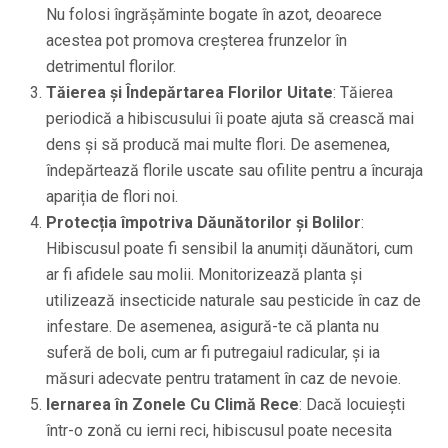
Nu folosi îngrășăminte bogate în azot, deoarece
acestea pot promova creșterea frunzelor în
detrimentul florilor.
Tăierea și Îndepărtarea Florilor Uitate
: Tăierea
periodică a hibiscusului îi poate ajuta să crească mai
dens și să producă mai multe flori. De asemenea,
îndepărtează florile uscate sau ofilite pentru a încuraja
apariția de flori noi.
Protecția împotriva Dăunătorilor și Bolilor
:
Hibiscusul poate fi sensibil la anumiți dăunători, cum
ar fi afidele sau molii. Monitorizează planta și
utilizează insecticide naturale sau pesticide în caz de
infestare. De asemenea, asigură-te că planta nu
suferă de boli, cum ar fi putregaiul radicular, și ia
măsuri adecvate pentru tratament în caz de nevoie.
Iernarea în Zonele Cu Climă Rece
: Dacă locuiești
într-o zonă cu ierni reci, hibiscusul poate necesita