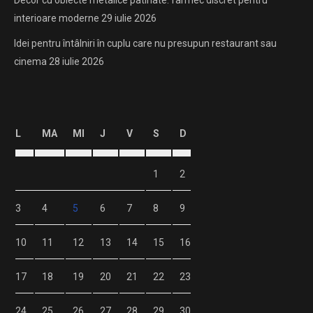
Decor cu obiecte metalice patinate: farmec discret pentru
interioare moderne
29 iulie 2026
Idei pentru întâlniri în cuplu care nu presupun restaurant sau
cinema
28 iulie 2026
L
MA
MI
J
V
S
D
1
2
3
4
5
6
7
8
9
10
11
12
13
14
15
16
17
18
19
20
21
22
23
24
25
26
27
28
29
30