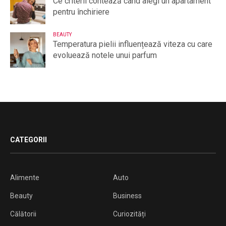
Ce criterii contează când alegi un apartament
pentru închiriere
BEAUTY
Temperatura pielii influențează viteza cu care
evoluează notele unui parfum
CATEGORII
Alimente
Auto
Beauty
Business
Călătorii
Curiozități