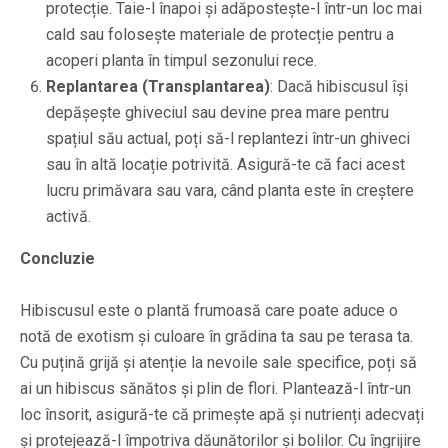
protecție. Taie-l înapoi și adăpostește-l într-un loc mai
cald sau folosește materiale de protecție pentru a
acoperi planta în timpul sezonului rece.
Replantarea (Transplantarea)
: Dacă hibiscusul își
depășește ghiveciul sau devine prea mare pentru
spațiul său actual, poți să-l replantezi într-un ghiveci
sau în altă locație potrivită. Asigură-te că faci acest
lucru primăvara sau vara, când planta este în creștere
activă.
Concluzie
Hibiscusul este o plantă frumoasă care poate aduce o
notă de exotism și culoare în grădina ta sau pe terasa ta.
Cu puțină grijă și atenție la nevoile sale specifice, poți să
ai un hibiscus sănătos și plin de flori. Plantează-l într-un
loc însorit, asigură-te că primește apă și nutrienți adecvați
și protejează-l împotriva dăunătorilor și bolilor. Cu îngrijire