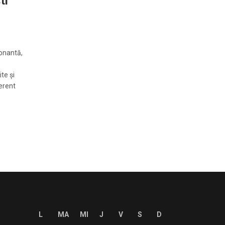
ti
a
onantă,
te și
ferent
L
MA
MI
J
V
S
D