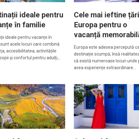
inații ideale pentru
Cele mai ieftine țăr
nțe în familie
Europa pentru o
vacanță memorabil
ții ideale pentru vacanțe în
 sunt acele locuri care combină
Europa este adesea percepută ca
a, accesibilitatea, activitățile
destinație scumpă, însă realitate
copii și confortul pentru adulți,…
că există numeroase locuri unde 
avea experiențe extraordinare…