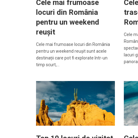
Cele mai frumoase
Cel
locuri din România
tra
pentru un weekend
Rom
reușit
Cele m
Români
Cele mai frumoase locuri din România
spectac
pentru un weekend reușit sunt acele
lacuri 
destinații care pot fi explorate într-un
panor
timp scurt,…