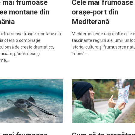
e mai frumoase
Cele mai frumoase
see montane din
orașe-port din
ânia
Mediterană
ai frumoase trasee montane din
Mediterana este una dintre cele 
a oferă o combinație
fascinante regiuni ale lumii, un l
uloasă de creste dramatice,
istoria, cultura și frumusețea nat
glaciare, păduri dese și
îmbină…
ame…