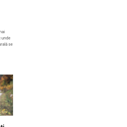
mai
oc unde
urală se