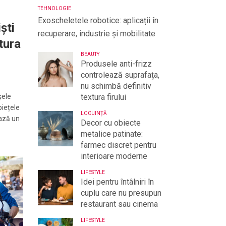
TEHNOLOGIE
Exoscheletele robotice: aplicații în
ști
recuperare, industrie și mobilitate
tura
BEAUTY
Produsele anti-frizz
controlează suprafața,
nu schimbă definitiv
șele
textura firului
piețele
LOCUINȚĂ
ează un
Decor cu obiecte
metalice patinate:
farmec discret pentru
interioare moderne
LIFESTYLE
Idei pentru întâlniri în
cuplu care nu presupun
restaurant sau cinema
LIFESTYLE