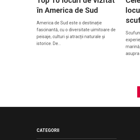
Top 10 locuri de vizitat
Cel
în America de Sud
locu
scuf
America de Sud este o destinație
fascinantă, cu o diversitate uimitoare de
Scufund
peisaje, culturi și atracții naturale și
experie
istorice. De…
marină,
asupra 
Paginație
articole
CATEGORII