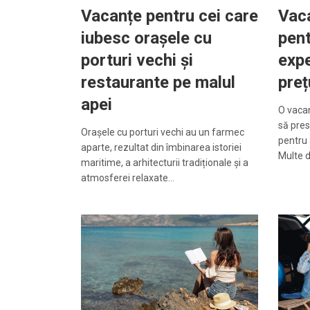
Vacanțe pentru cei care
Vac
iubesc orașele cu
pent
porturi vechi și
expe
restaurante pe malul
preț
apei
O vacan
să pre
Orașele cu porturi vechi au un farmec
pentru 
aparte, rezultat din îmbinarea istoriei
Multe d
maritime, a arhitecturii tradiționale și a
atmosferei relaxate…