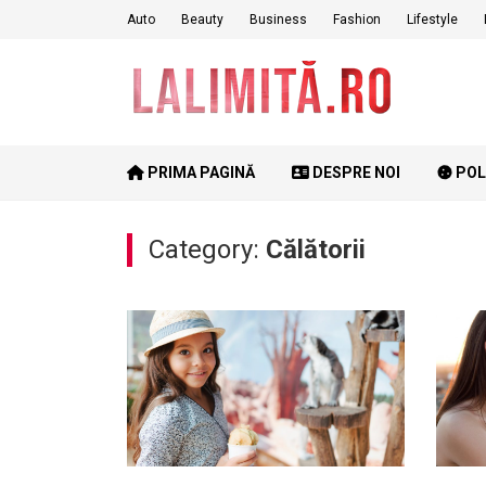
Skip
Auto
Beauty
Business
Fashion
Lifestyle
to
content
PRIMA PAGINĂ
DESPRE NOI
POL
Category:
Călătorii