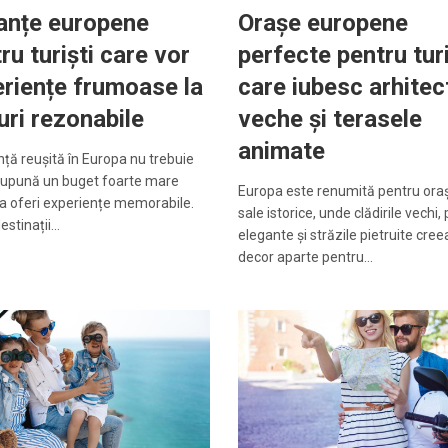
anțe europene
Orașe europene
ru turiști care vor
perfecte pentru turi
riențe frumoase la
care iubesc arhitec
uri rezonabile
veche și terasele
animate
ță reușită în Europa nu trebuie
supună un buget foarte mare
Europa este renumită pentru ora
a oferi experiențe memorabile.
sale istorice, unde clădirile vechi, 
estinații…
elegante și străzile pietruite cre
decor aparte pentru…