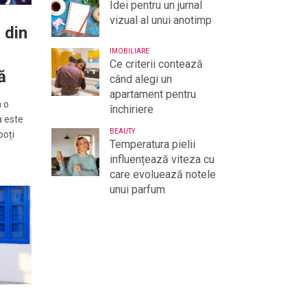
Idei pentru un jurnal
vizual al unui anotimp
i din
IMOBILIARE
Ce criterii contează
ă
când alegi un
apartament pentru
 o
închiriere
a este
BEAUTY
poți
Temperatura pielii
influențează viteza cu
care evoluează notele
unui parfum