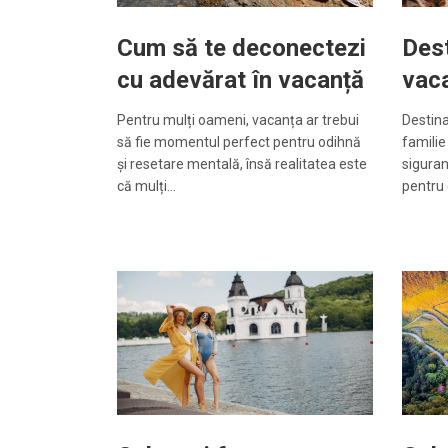
Cum să te deconectezi
Dest
cu adevărat în vacanță
vaca
Pentru mulți oameni, vacanța ar trebui
Destina
să fie momentul perfect pentru odihnă
familie
și resetare mentală, însă realitatea este
siguranț
că mulți…
pentru 