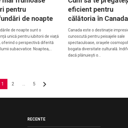
e mai frumoase
Cum să te pregăteș
ri pentru
eficient pentru
undări de noapte
călătoria în Canad
ările de noapte sunt o
Canada este o destinație impresi
nță unică pentru iubitorii de viață
cunoscută pentru peisajele sale
 oferind o perspectivă diferită
spectaculoase, orașele cosmopoli
lumii subacvatice. Noaptea,…
bogata diversitate culturală. Indi
dacă plănuiești o…
1
2
…
5
Următor
RECENTE