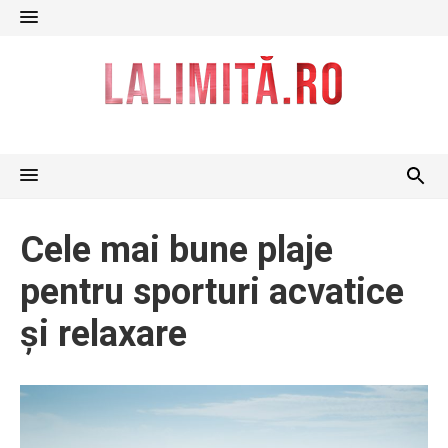
Skip
to
content
Cele mai bune plaje
pentru sporturi acvatice
și relaxare