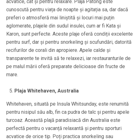
acvatice, cât și pentru relaxare. Plaja Patong este
cunoscută pentru viața de noapte și agitația sa, dar dacă
preferi o atmosferă mai liniștită și locuri mai puțin
aglomerate, plajele din sudul insulei, cum ar fi Kata și
Karon, sunt perfecte. Aceste plaje oferă condiții excelente
pentru surf, dar și pentru snorkeling și scufundări, datorită
recifurilor de corali din apropiere. Apele calde și
transparente te invită să te relaxezi, iar restauranturile de
pe malul mării oferă preparate delicioase din fructe de
mare.
Plaja Whitehaven, Australia
Whitehaven, situată pe Insula Whitsunday, este renumită
pentru nisipul său alb, fin ca pudra de talc și pentru apele
turcoaz. Această plajă paradisiacă din Australia este
perfectă pentru o vacanță relaxantă și pentru sporturi
acvatice de orice tip. Poți practica snorkeling sau