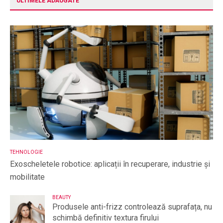
ULTIMELE ADĂUGATE
TEHNOLOGIE
Exoscheletele robotice: aplicații în recuperare, industrie și
mobilitate
BEAUTY
Produsele anti-frizz controlează suprafața, nu
schimbă definitiv textura firului