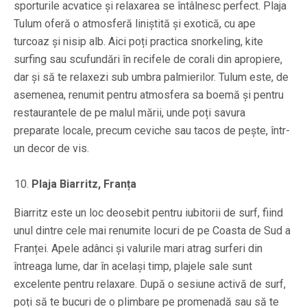
sporturile acvatice și relaxarea se întâlnesc perfect. Plaja
Tulum oferă o atmosferă liniștită și exotică, cu ape
turcoaz și nisip alb. Aici poți practica snorkeling, kite
surfing sau scufundări în recifele de corali din apropiere,
dar și să te relaxezi sub umbra palmierilor. Tulum este, de
asemenea, renumit pentru atmosfera sa boemă și pentru
restaurantele de pe malul mării, unde poți savura
preparate locale, precum ceviche sau tacos de pește, într-
un decor de vis.
Plaja Biarritz, Franța
Biarritz este un loc deosebit pentru iubitorii de surf, fiind
unul dintre cele mai renumite locuri de pe Coasta de Sud a
Franței. Apele adânci și valurile mari atrag surferi din
întreaga lume, dar în același timp, plajele sale sunt
excelente pentru relaxare. După o sesiune activă de surf,
poți să te bucuri de o plimbare pe promenadă sau să te