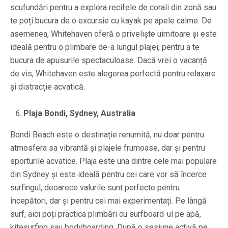
scufundări pentru a explora recifele de corali din zonă sau
te poți bucura de o excursie cu kayak pe apele calme. De
asemenea, Whitehaven oferă o priveliște uimitoare și este
ideală pentru o plimbare de-a lungul plajei, pentru a te
bucura de apusurile spectaculoase. Dacă vrei o vacanță
de vis, Whitehaven este alegerea perfectă pentru relaxare
și distracție acvatică.
Plaja Bondi, Sydney, Australia
Bondi Beach este o destinație renumită, nu doar pentru
atmosfera sa vibrantă și plajele frumoase, dar și pentru
sporturile acvatice. Plaja este una dintre cele mai populare
din Sydney și este ideală pentru cei care vor să încerce
surfingul, deoarece valurile sunt perfecte pentru
începători, dar și pentru cei mai experimentați. Pe lângă
surf, aici poți practica plimbări cu surfboard-ul pe apă,
kitesurfing sau bodyboarding. După o sesiune activă pe