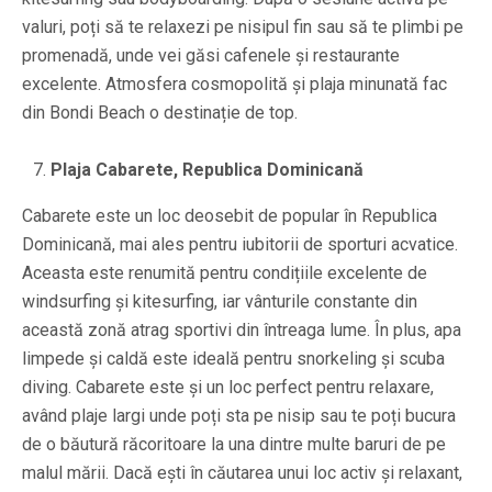
valuri, poți să te relaxezi pe nisipul fin sau să te plimbi pe
promenadă, unde vei găsi cafenele și restaurante
excelente. Atmosfera cosmopolită și plaja minunată fac
din Bondi Beach o destinație de top.
Plaja Cabarete, Republica Dominicană
Cabarete este un loc deosebit de popular în Republica
Dominicană, mai ales pentru iubitorii de sporturi acvatice.
Aceasta este renumită pentru condițiile excelente de
windsurfing și kitesurfing, iar vânturile constante din
această zonă atrag sportivi din întreaga lume. În plus, apa
limpede și caldă este ideală pentru snorkeling și scuba
diving. Cabarete este și un loc perfect pentru relaxare,
având plaje largi unde poți sta pe nisip sau te poți bucura
de o băutură răcoritoare la una dintre multe baruri de pe
malul mării. Dacă ești în căutarea unui loc activ și relaxant,