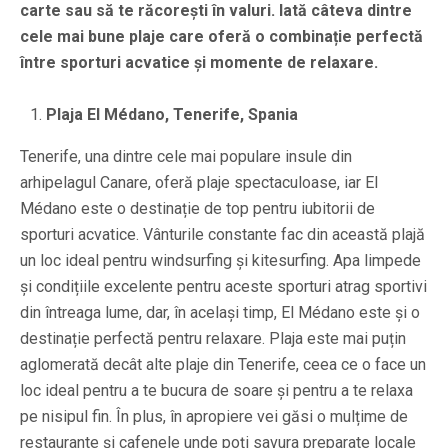
carte sau să te răcorești în valuri. Iată câteva dintre
cele mai bune plaje care oferă o combinație perfectă
între sporturi acvatice și momente de relaxare.
Plaja El Médano, Tenerife, Spania
Tenerife, una dintre cele mai populare insule din
arhipelagul Canare, oferă plaje spectaculoase, iar El
Médano este o destinație de top pentru iubitorii de
sporturi acvatice. Vânturile constante fac din această plajă
un loc ideal pentru windsurfing și kitesurfing. Apa limpede
și condițiile excelente pentru aceste sporturi atrag sportivi
din întreaga lume, dar, în același timp, El Médano este și o
destinație perfectă pentru relaxare. Plaja este mai puțin
aglomerată decât alte plaje din Tenerife, ceea ce o face un
loc ideal pentru a te bucura de soare și pentru a te relaxa
pe nisipul fin. În plus, în apropiere vei găsi o mulțime de
restaurante și cafenele unde poți savura preparate locale