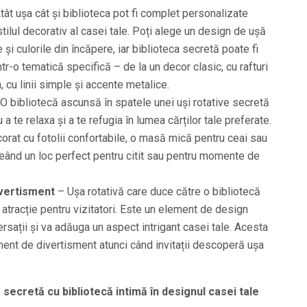
tât ușa cât și biblioteca pot fi complet personalizate
stilul decorativ al casei tale. Poți alege un design de ușă
 și culorile din încăpere, iar biblioteca secretă poate fi
tr-o tematică specifică – de la un decor clasic, cu rafturi
 cu linii simple și accente metalice.
O bibliotecă ascunsă în spatele unei uși rotative secretă
a te relaxa și a te refugia în lumea cărților tale preferate.
corat cu fotolii confortabile, o masă mică pentru ceai sau
creând un loc perfect pentru citit sau pentru momente de
ivertisment
– Ușa rotativă care duce către o bibliotecă
atracție pentru vizitatori. Este un element de design
rsații și va adăuga un aspect intrigant casei tale. Acesta
ent de divertisment atunci când invitații descoperă ușa
 secretă cu bibliotecă intimă în designul casei tale