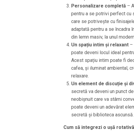
Personalizare completă
– A
pentru a se potrivi perfect cu 
care se potrivește cu finisajele
adaptată pentru a se încadra în
din lemn masiv, la unul modern,
Un spațiu intim și relaxant
– 
poate deveni locul ideal pentru 
Acest spațiu intim poate fi de
cafea, și iluminat ambiental, 
relaxare.
Un element de discuție și d
secretă va deveni un punct de 
neobișnuit care va stârni conve
poate deveni un adevărat elem
secretă și biblioteca ascunsă.
Cum să integrezi o ușă rotativă