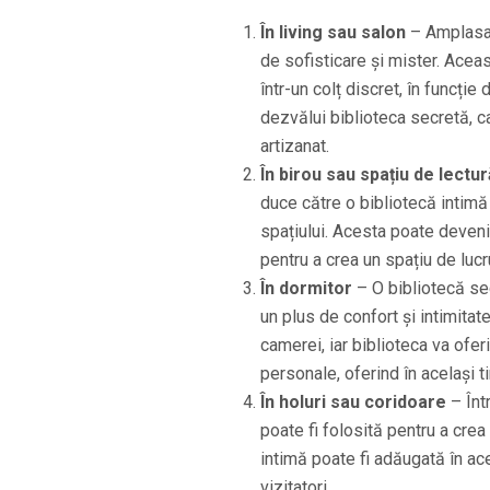
În living sau salon
– Amplasare
de sofisticare și mister. Aceas
într-un colț discret, în funcți
dezvălui biblioteca secretă, c
artizanat.
În birou sau spațiu de lectur
duce către o bibliotecă intim
spațiului. Acesta poate deveni 
pentru a crea un spațiu de lucr
În dormitor
– O bibliotecă sec
un plus de confort și intimitate
camerei, iar biblioteca va oferi
personale, oferind în același t
În holuri sau coridoare
– Înt
poate fi folosită pentru a crea
intimă poate fi adăugată în ac
vizitatori.