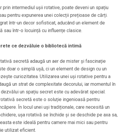
 prin intermediul ușii rotative, poate deveni un spațiu
 sau pentru expunerea unei colecții prețioase de cărți.
grat într-un decor sofisticat, aducând un element de
ă sau într-o locuință cu influențe clasice.
crete ce dezvăluie o bibliotecă intimă
tativă secretă adaugă un aer de mister și fascinație
ste doar o simplă ușă, ci un element de design cu un
ezește curiozitatea. Utilizarea unei uși rotative pentru a
augă un strat de complexitate decorului, iar momentul în
 dezvălui un spațiu secret este cu adevărat special.
otativă secretă este o soluție ingenioasă pentru
ncăpere. În locul unei uși tradiționale, care necesită un
chidere, ușa rotativă se închide și se deschide pe axa sa,
ceasta este ideală pentru camere mai mici sau pentru
e utilizat eficient.