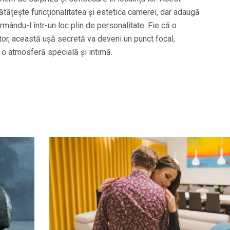
tățește funcționalitatea și estetica camerei, dar adaugă
ormându-l într-un loc plin de personalitate. Fie că o
itor, această ușă secretă va deveni un punct focal,
i o atmosferă specială și intimă.