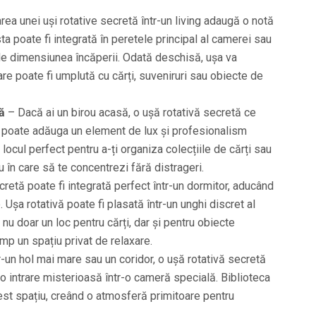
a unei uși rotative secretă într-un living adaugă o notă
ta poate fi integrată în peretele principal al camerei sau
e de dimensiunea încăperii. Odată deschisă, ușa va
are poate fi umplută cu cărți, suveniruri sau obiecte de
ă
– Dacă ai un birou acasă, o ușă rotativă secretă ce
ă poate adăuga un element de lux și profesionalism
locul perfect pentru a-ți organiza colecțiile de cărți sau
u în care să te concentrezi fără distrageri.
retă poate fi integrată perfect într-un dormitor, aducând
. Ușa rotativă poate fi plasată într-un unghi discret al
 nu doar un loc pentru cărți, dar și pentru obiecte
imp un spațiu privat de relaxare.
r-un hol mai mare sau un coridor, o ușă rotativă secretă
 o intrare misterioasă într-o cameră specială. Biblioteca
est spațiu, creând o atmosferă primitoare pentru