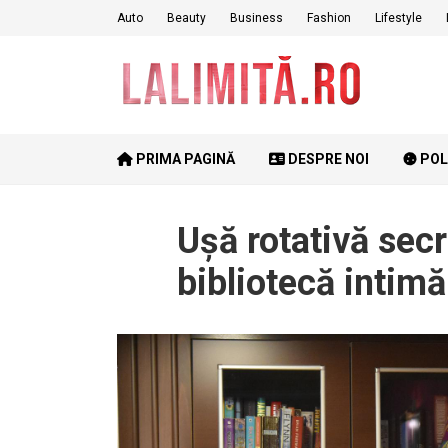
Skip
Auto
Beauty
Business
Fashion
Lifestyle
to
content
PRIMA PAGINĂ
DESPRE NOI
POL
Ușă rotativă secr
bibliotecă intimă