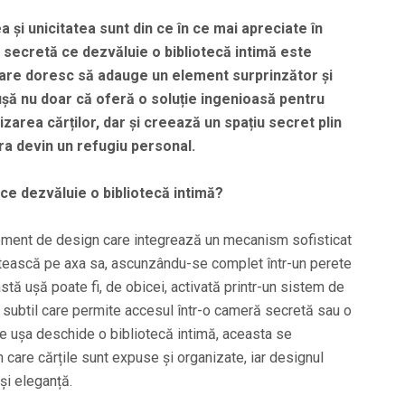
a și unicitatea sunt din ce în ce mai apreciate în
ă secretă ce dezvăluie o bibliotecă intimă este
are doresc să adauge un element surprinzător și
 ușă nu doar că oferă o soluție ingenioasă pentru
zarea cărților, dar și creează un spațiu secret plin
ura devin un refugiu personal.
ce dezvăluie o bibliotecă intimă?
lement de design care integrează un mecanism sofisticat
otească pe axa sa, ascunzându-se complet într-un perete
stă ușă poate fi, de obicei, activată printr-un sistem de
subtil care permite accesul într-o cameră secretă sau o
re ușa deschide o bibliotecă intimă, aceasta se
în care cărțile sunt expuse și organizate, iar designul
și eleganță.