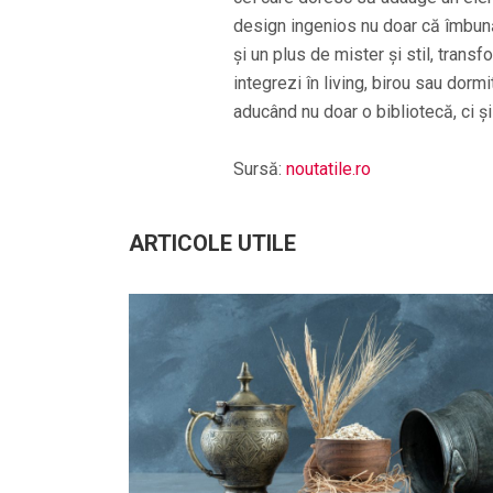
design ingenios nu doar că îmbună
și un plus de mister și stil, transf
integrezi în living, birou sau dorm
aducând nu doar o bibliotecă, ci ș
Sursă:
noutatile.ro
ARTICOLE UTILE