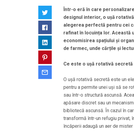
Într-o eră în care personalizare
Twitter
designul interior, o ușă rotativ
alegerea perfectă pentru cei c
Facebook
rafinat în locuința lor. Această
economisirea spațiului și organi
LinkedIn
de farmec, unde cărțile și lect
Pinterest
Ce este o ușă rotativă secretă 
Email
O ușă rotativă secretă este un e
pentru a permite unei uși să se r
sau într-o structură ascunsă. Acea
apăsare discret sau un mecanism 
bibliotecă ascunsă. În cazul în ca
transformă într-un refugiu privat, 
încăperii adaugă un aer de mister 