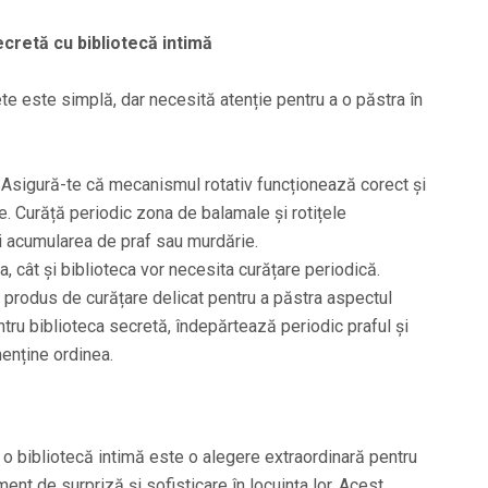
ecretă cu bibliotecă intimă
ete este simplă, dar necesită atenție pentru a o păstra în
Asigură-te că mecanismul rotativ funcționează corect și
. Curăță periodic zona de balamale și rotițele
 acumularea de praf sau murdărie.
a, cât și biblioteca vor necesita curățare periodică.
 produs de curățare delicat pentru a păstra aspectul
. Pentru biblioteca secretă, îndepărtează periodic praful și
enține ordinea.
 o bibliotecă intimă este o alegere extraordinară pentru
nt de surpriză și sofisticare în locuința lor. Acest