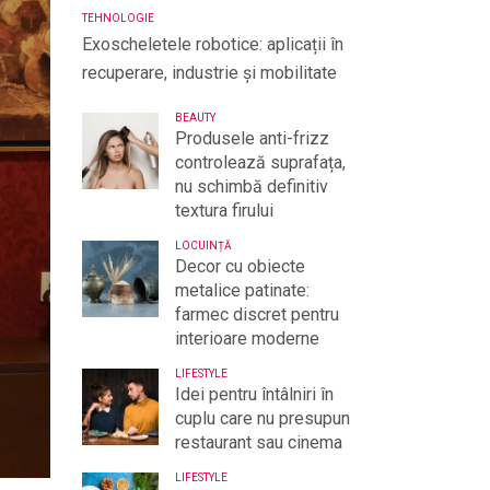
TEHNOLOGIE
Exoscheletele robotice: aplicații în
recuperare, industrie și mobilitate
BEAUTY
Produsele anti-frizz
controlează suprafața,
nu schimbă definitiv
textura firului
LOCUINȚĂ
Decor cu obiecte
metalice patinate:
farmec discret pentru
interioare moderne
LIFESTYLE
Idei pentru întâlniri în
cuplu care nu presupun
restaurant sau cinema
LIFESTYLE