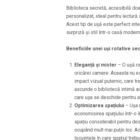
Biblioteca secretă, accesibilă doar
personalizat, ideal pentru lectură
Acest tip de ușă este perfect inte
surpriză și stil într-o casă modern
Beneficiile unei uși rotative se
Eleganță și mister
– O ușă ro
oricărei camere. Aceasta nu e
impact vizual puternic, care tr
ascunde o bibliotecă intimă ad
care ușa se deschide pentru a
Optimizarea spațiului
– Ușa r
economisirea spațiului într-o î
spațiu considerabil pentru des
ocupând mult mai puțin loc. A
locuințele în care spațiul trebui