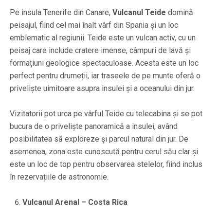
Pe insula Tenerife din Canare,
Vulcanul Teide
domină
peisajul, fiind cel mai înalt vârf din Spania și un loc
emblematic al regiunii. Teide este un vulcan activ, cu un
peisaj care include cratere imense, câmpuri de lavă și
formațiuni geologice spectaculoase. Acesta este un loc
perfect pentru drumeții, iar traseele de pe munte oferă o
priveliște uimitoare asupra insulei și a oceanului din jur.
Vizitatorii pot urca pe vârful Teide cu telecabina și se pot
bucura de o priveliște panoramică a insulei, având
posibilitatea să exploreze și parcul natural din jur. De
asemenea, zona este cunoscută pentru cerul său clar și
este un loc de top pentru observarea stelelor, fiind inclus
în rezervațiile de astronomie.
Vulcanul Arenal – Costa Rica