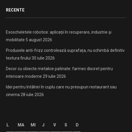
RECENTE
Exoscheletele robotice: aplicații în recuperare, industrie și
mobilitate
5 august 2026
Produsele anti-frizz controlează suprafața, nu schimbă definitiv
textura firului
30 iulie 2026
Decor cu obiecte metalice patinate: farmec discret pentru
interioare moderne
29 iulie 2026
Idei pentru întâlniri în cuplu care nu presupun restaurant sau
cinema
28 iulie 2026
L
MA
MI
J
V
S
D