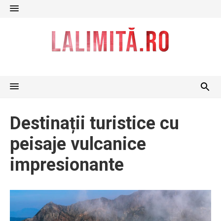
Skip
to
content
Destinații turistice cu
peisaje vulcanice
impresionante