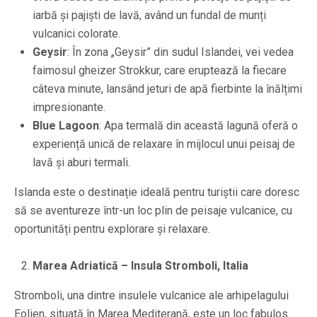
iarbă și pajiști de lavă, având un fundal de munți
vulcanici colorate.
Geysir
: În zona „Geysir” din sudul Islandei, vei vedea
faimosul gheizer Strokkur, care eruptează la fiecare
câteva minute, lansând jeturi de apă fierbinte la înălțimi
impresionante.
Blue Lagoon
: Apa termală din această lagună oferă o
experiență unică de relaxare în mijlocul unui peisaj de
lavă și aburi termali.
Islanda este o destinație ideală pentru turiștii care doresc
să se aventureze într-un loc plin de peisaje vulcanice, cu
oportunități pentru explorare și relaxare.
Marea Adriatică – Insula Stromboli, Italia
Stromboli, una dintre insulele vulcanice ale arhipelagului
Eolien, situată în Marea Mediterană, este un loc fabulos