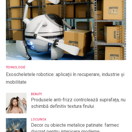
TEHNOLOGIE
Exoscheletele robotice: aplicații în recuperare, industrie și
mobilitate
BEAUTY
Produsele anti-frizz controlează suprafața, nu
schimbă definitiv textura firului
LOCUINȚĂ
Decor cu obiecte metalice patinate: farmec
discret pentru interioare moderne