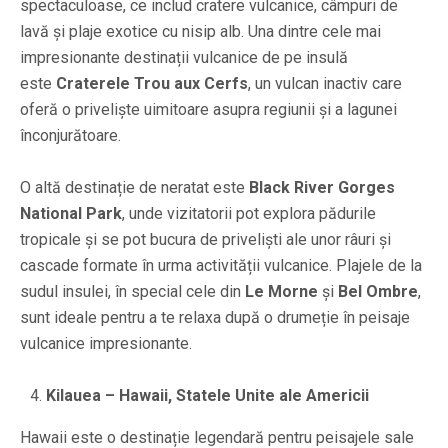
spectaculoase, ce includ cratere vulcanice, câmpuri de
lavă și plaje exotice cu nisip alb. Una dintre cele mai
impresionante destinații vulcanice de pe insulă
este
Craterele Trou aux Cerfs
, un vulcan inactiv care
oferă o priveliște uimitoare asupra regiunii și a lagunei
înconjurătoare.
O altă destinație de neratat este
Black River Gorges
National Park
, unde vizitatorii pot explora pădurile
tropicale și se pot bucura de priveliști ale unor râuri și
cascade formate în urma activității vulcanice. Plajele de la
sudul insulei, în special cele din
Le Morne
și
Bel Ombre
,
sunt ideale pentru a te relaxa după o drumeție în peisaje
vulcanice impresionante.
Kilauea – Hawaii, Statele Unite ale Americii
Hawaii este o destinație legendară pentru peisajele sale