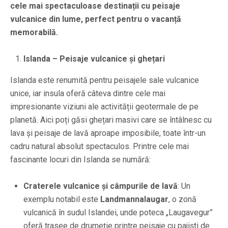
cele mai spectaculoase destinații cu peisaje
vulcanice din lume, perfect pentru o vacanță
memorabilă.
Islanda – Peisaje vulcanice și ghețari
Islanda este renumită pentru peisajele sale vulcanice
unice, iar insula oferă câteva dintre cele mai
impresionante viziuni ale activității geotermale de pe
planetă. Aici poți găsi ghețari masivi care se întâlnesc cu
lava și peisaje de lavă aproape imposibile, toate într-un
cadru natural absolut spectaculos. Printre cele mai
fascinante locuri din Islanda se numără:
Craterele vulcanice și câmpurile de lavă
: Un
exemplu notabil este
Landmannalaugar
, o zonă
vulcanică în sudul Islandei, unde poteca „Laugavegur”
oferă trasee de drumeție printre peisaje cu pajiști de