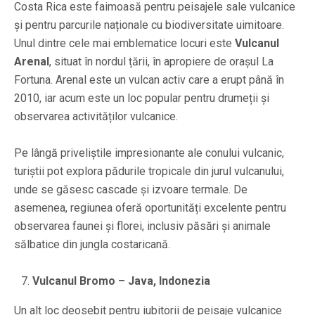
Costa Rica este faimoasă pentru peisajele sale vulcanice
și pentru parcurile naționale cu biodiversitate uimitoare.
Unul dintre cele mai emblematice locuri este
Vulcanul
Arenal
, situat în nordul țării, în apropiere de orașul La
Fortuna. Arenal este un vulcan activ care a erupt până în
2010, iar acum este un loc popular pentru drumeții și
observarea activităților vulcanice.
Pe lângă priveliștile impresionante ale conului vulcanic,
turiștii pot explora pădurile tropicale din jurul vulcanului,
unde se găsesc cascade și izvoare termale. De
asemenea, regiunea oferă oportunități excelente pentru
observarea faunei și florei, inclusiv păsări și animale
sălbatice din jungla costaricană.
Vulcanul Bromo – Java, Indonezia
Un alt loc deosebit pentru iubitorii de peisaje vulcanice