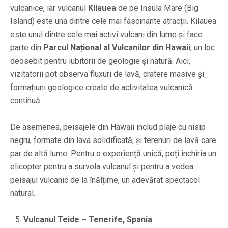
vulcanice, iar vulcanul
Kilauea
de pe Insula Mare (Big
Island) este una dintre cele mai fascinante atracții. Kilauea
este unul dintre cele mai activi vulcani din lume și face
parte din
Parcul Național al Vulcanilor din Hawaii
, un loc
deosebit pentru iubitorii de geologie și natură. Aici,
vizitatorii pot observa fluxuri de lavă, cratere masive și
formațiuni geologice create de activitatea vulcanică
continuă.
De asemenea, peisajele din Hawaii includ plaje cu nisip
negru, formate din lava solidificată, și terenuri de lavă care
par de altă lume. Pentru o experiență unică, poți închiria un
elicopter pentru a survola vulcanul și pentru a vedea
peisajul vulcanic de la înălțime, un adevărat spectacol
natural.
Vulcanul Teide – Tenerife, Spania