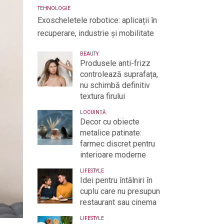
TEHNOLOGIE
Exoscheletele robotice: aplicații în
recuperare, industrie și mobilitate
BEAUTY
Produsele anti-frizz
controlează suprafața,
nu schimbă definitiv
textura firului
LOCUINȚĂ
Decor cu obiecte
metalice patinate:
farmec discret pentru
interioare moderne
LIFESTYLE
Idei pentru întâlniri în
cuplu care nu presupun
restaurant sau cinema
LIFESTYLE