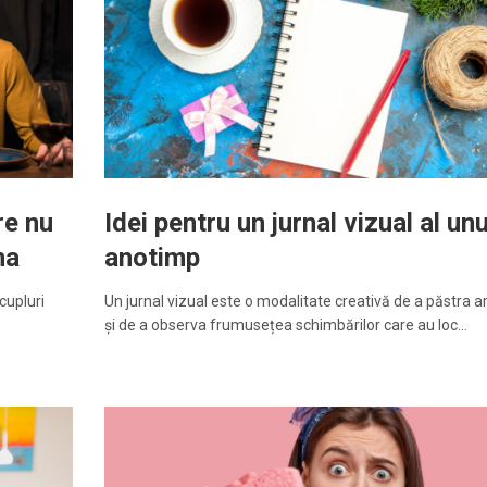
re nu
Idei pentru un jurnal vizual al unu
ma
anotimp
cupluri
Un jurnal vizual este o modalitate creativă de a păstra am
și de a observa frumusețea schimbărilor care au loc…