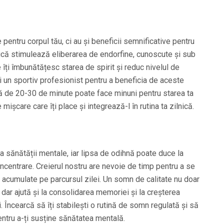
e pentru corpul tău, ci au și beneficii semnificative pentru
zică stimulează eliberarea de endorfine, cunoscute și sub
e îți îmbunătățesc starea de spirit și reduc nivelul de
ii un sportiv profesionist pentru a beneficia de aceste
că de 20-30 de minute poate face minuni pentru starea ta
mișcare care îți place și integrează-l în rutina ta zilnică.
 sănătății mentale, iar lipsa de odihnă poate duce la
concentrare. Creierul nostru are nevoie de timp pentru a se
e acumulate pe parcursul zilei. Un somn de calitate nu doar
 dar ajută și la consolidarea memoriei și la creșterea
i. Încearcă să îți stabilești o rutină de somn regulată și să
entru a-ți susține sănătatea mentală.