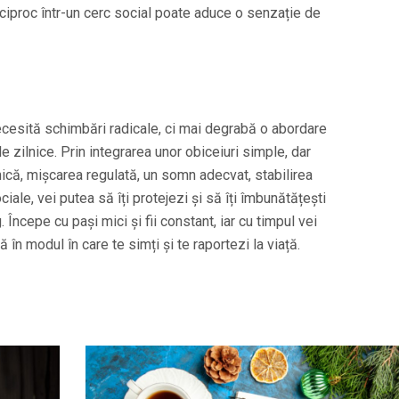
ciproc într-un cerc social poate aduce o senzație de
ecesită schimbări radicale, ci mai degrabă o abordare
 zilnice. Prin integrarea unor obiceiuri simple, dar
nică, mișcarea regulată, un somn adecvat, stabilirea
ociale, vei putea să îți protejezi și să îți îmbunătățești
ncepe cu pași mici și fii constant, iar cu timpul vei
n modul în care te simți și te raportezi la viață.