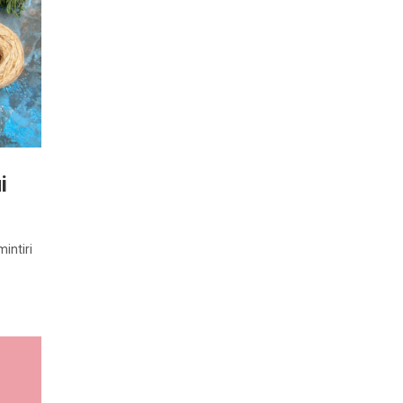
i
intiri