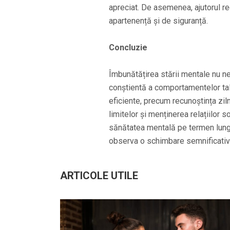
apreciat. De asemenea, ajutorul re
apartenență și de siguranță.
Concluzie
Îmbunătățirea stării mentale nu n
conștientă a comportamentelor tale
eficiente, precum recunoștința zil
limitelor și menținerea relațiilor s
sănătatea mentală pe termen lung. Î
observa o schimbare semnificativă î
ARTICOLE UTILE