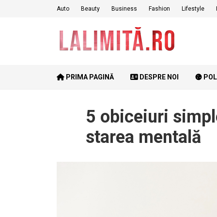
Skip
Auto
Beauty
Business
Fashion
Lifestyle
to
content
PRIMA PAGINĂ
DESPRE NOI
POL
5 obiceiuri simpl
starea mentală