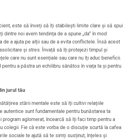
cient, este să înveți să îți stabilești limite clare și să spui
ți dintre noi avem tendința de a spune „da” în mod
a de a ajuta pe alții sau de a evita conflictele. Însă acest
licitare și stres. Învață să îți protejezi timpul și
nțele care nu sunt esențiale sau care nu îți aduc beneficii.
 pentru a păstra un echilibru sănătos în viața ta și pentru
n jurul tău
tățirea stării mentale este să îți cultivi relațiile
le autentice sunt fundamentale pentru bunăstarea ta
ui program aglomerat, încearcă să îți faci timp pentru a
sau colegii. Fie că este vorba de o discuție scurtă la cafea
ile sociale te ajută să te simți susținut, înțeles și