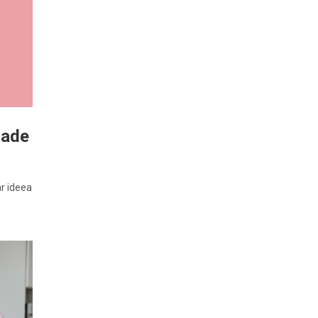
oade
ar ideea