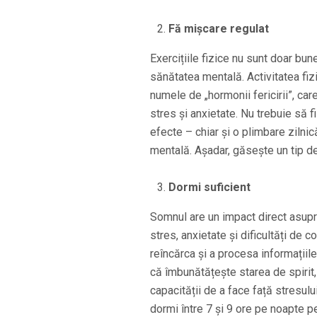
Fă mișcare regulat
Exercițiile fizice nu sunt doar bun
sănătatea mentală. Activitatea fi
numele de „hormonii fericirii”, car
stres și anxietate. Nu trebuie să f
efecte – chiar și o plimbare zilni
mentală. Așadar, găsește un tip de 
Dormi suficient
Somnul are un impact direct asupra
stres, anxietate și dificultăți de 
reîncărca și a procesa informațiil
că îmbunătățește starea de spirit,
capacității de a face față stresulu
dormi între 7 și 9 ore pe noapte p