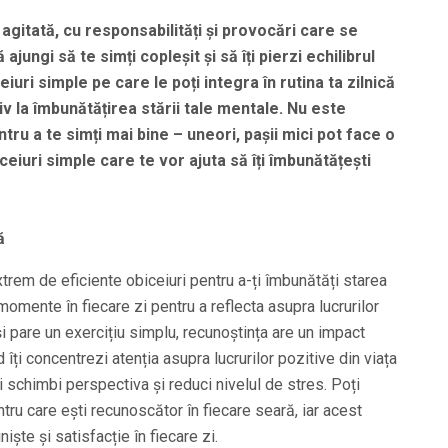
agitată, cu responsabilități și provocări care se
ajungi să te simți copleșit și să îți pierzi echilibrul
eiuri simple pe care le poți integra în rutina ta zilnică
iv la îmbunătățirea stării tale mentale. Nu este
ru a te simți mai bine – uneori, pașii mici pot face o
ceiuri simple care te vor ajuta să îți îmbunătățești
ă
xtrem de eficiente obiceiuri pentru a-ți îmbunătăți starea
momente în fiecare zi pentru a reflecta asupra lucrurilor
i pare un exercițiu simplu, recunoștința are un impact
 îți concentrezi atenția asupra lucrurilor pozitive din viața
îți schimbi perspectiva și reduci nivelul de stres. Poți
entru care ești recunoscător în fiecare seară, iar acest
iște și satisfacție în fiecare zi.