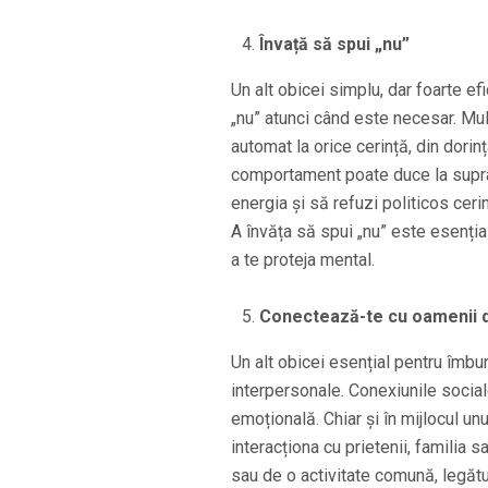
Învață să spui „nu”
Un alt obicei simplu, dar foarte efi
„nu” atunci când este necesar. Mul
automat la orice cerință, din dorinț
comportament poate duce la supraso
energia și să refuzi politicos ceri
A învăța să spui „nu” este esențial
a te proteja mental.
Conectează-te cu oamenii di
Un alt obicei esențial pentru îmbună
interpersonale. Conexiunile socia
emoțională. Chiar și în mijlocul un
interacționa cu prietenii, familia 
sau de o activitate comună, legătur