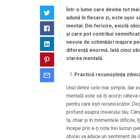
Într-o lume care devine tot mai 
Twitter
adună în fiecare zi, este ușor să 
mental. Din fericire, există obic
Facebook
și care pot contribui semnificat
nevoie de schimbări majore pent
LinkedIn
diferență enormă. Iată cinci obi
starea mentală:
Pinterest
Practică recunoștința zilnic
Email
Unul dintre cele mai simple, dar e
mentală este să îți acorzi câteva 
pentru care ești recunoscător. Deș
profund asupra creierului tău. Când
ta, chiar și în momentele dificile, 
începe prin a-ți nota trei lucruri p
obicei va aduce un sentiment de lin