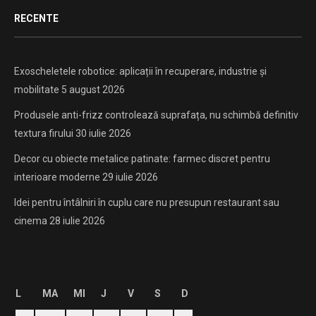
RECENTE
Exoscheletele robotice: aplicații în recuperare, industrie și
mobilitate
5 august 2026
Produsele anti-frizz controlează suprafața, nu schimbă definitiv
textura firului
30 iulie 2026
Decor cu obiecte metalice patinate: farmec discret pentru
interioare moderne
29 iulie 2026
Idei pentru întâlniri în cuplu care nu presupun restaurant sau
cinema
28 iulie 2026
L
MA
MI
J
V
S
D