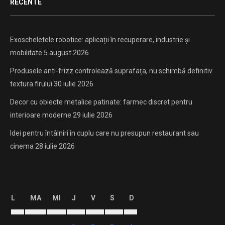
RECENTE
Exoscheletele robotice: aplicații în recuperare, industrie și
mobilitate
5 august 2026
Produsele anti-frizz controlează suprafața, nu schimbă definitiv
textura firului
30 iulie 2026
Decor cu obiecte metalice patinate: farmec discret pentru
interioare moderne
29 iulie 2026
Idei pentru întâlniri în cuplu care nu presupun restaurant sau
cinema
28 iulie 2026
L
MA
MI
J
V
S
D