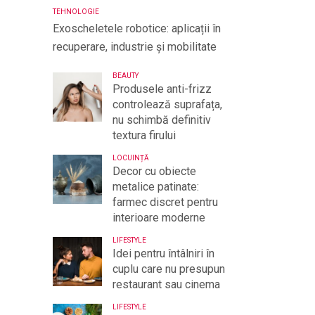
TEHNOLOGIE
Exoscheletele robotice: aplicații în
recuperare, industrie și mobilitate
BEAUTY
Produsele anti-frizz
controlează suprafața,
nu schimbă definitiv
textura firului
LOCUINȚĂ
Decor cu obiecte
metalice patinate:
farmec discret pentru
interioare moderne
LIFESTYLE
Idei pentru întâlniri în
cuplu care nu presupun
restaurant sau cinema
LIFESTYLE