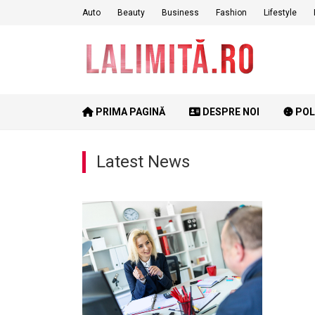
Skip
Auto
Beauty
Business
Fashion
Lifestyle
to
content
PRIMA PAGINĂ
DESPRE NOI
POL
Latest News