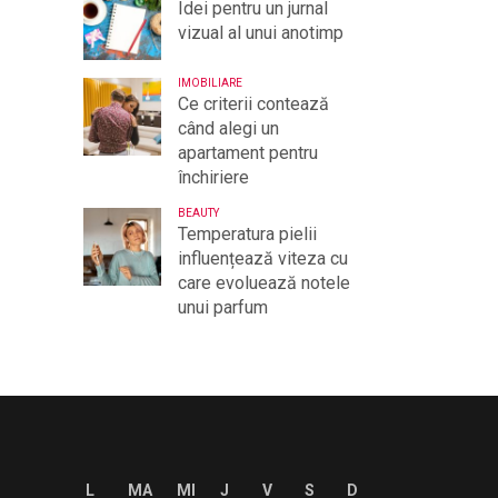
Idei pentru un jurnal
vizual al unui anotimp
IMOBILIARE
Ce criterii contează
când alegi un
apartament pentru
închiriere
BEAUTY
Temperatura pielii
influențează viteza cu
care evoluează notele
unui parfum
L
MA
MI
J
V
S
D