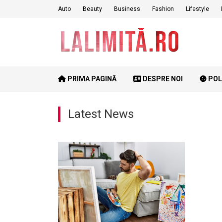
Skip
Auto
Beauty
Business
Fashion
Lifestyle
to
content
PRIMA PAGINĂ
DESPRE NOI
POL
Latest News