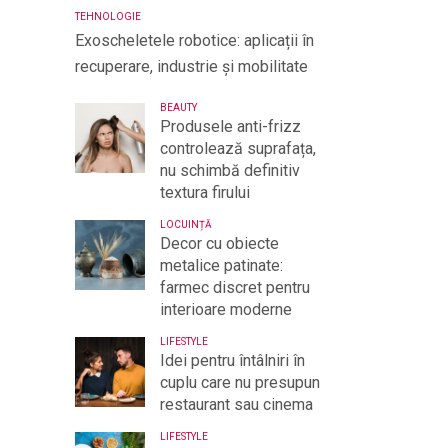
TEHNOLOGIE
Exoscheletele robotice: aplicații în
recuperare, industrie și mobilitate
BEAUTY
Produsele anti-frizz
controlează suprafața,
nu schimbă definitiv
textura firului
LOCUINȚĂ
Decor cu obiecte
metalice patinate:
farmec discret pentru
interioare moderne
LIFESTYLE
Idei pentru întâlniri în
cuplu care nu presupun
restaurant sau cinema
LIFESTYLE