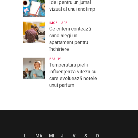
Idei pentru un jurnal
vizual al unui anotimp
IMOBILIARE
Ce criterii contează
când alegi un
apartament pentru
închiriere
BEAUTY
Temperatura pielii
influențează viteza cu
care evoluează notele
unui parfum
L
MA
MI
J
V
S
D