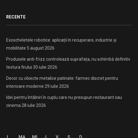
RECENTE
Exoscheletele robotice: aplicații în recuperare, industrie și
mobilitate
5 august 2026
Produsele anti-frizz controlează suprafața, nu schimbă definitiv
textura firului
30 iulie 2026
Decor cu obiecte metalice patinate: farmec discret pentru
interioare moderne
29 iulie 2026
Idei pentru întâlniri în cuplu care nu presupun restaurant sau
cinema
28 iulie 2026
L
MA
MI
J
V
S
D