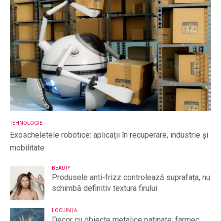
TEHNOLOGIE
Exoscheletele robotice: aplicații în recuperare, industrie și
mobilitate
BEAUTY
Produsele anti-frizz controlează suprafața, nu
schimbă definitiv textura firului
LOCUINȚĂ
Decor cu obiecte metalice patinate: farmec