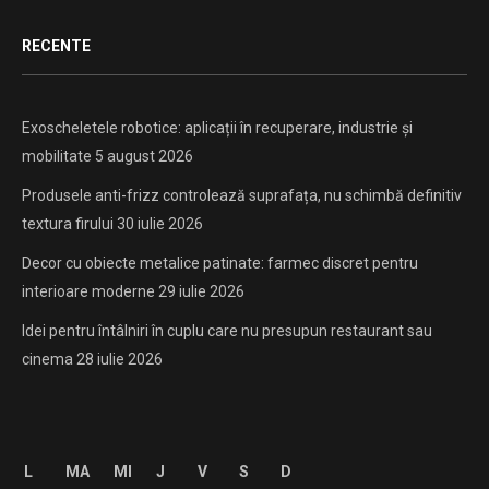
RECENTE
Exoscheletele robotice: aplicații în recuperare, industrie și
mobilitate
5 august 2026
Produsele anti-frizz controlează suprafața, nu schimbă definitiv
textura firului
30 iulie 2026
Decor cu obiecte metalice patinate: farmec discret pentru
interioare moderne
29 iulie 2026
Idei pentru întâlniri în cuplu care nu presupun restaurant sau
cinema
28 iulie 2026
L
MA
MI
J
V
S
D