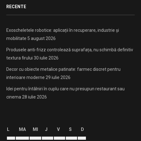
RECENTE
Exoscheletele robotice: aplicații în recuperare, industrie și
mobilitate
5 august 2026
Produsele anti-frizz controlează suprafața, nu schimbă definitiv
textura firului
30 iulie 2026
Decor cu obiecte metalice patinate: farmec discret pentru
interioare moderne
29 iulie 2026
Idei pentru întâlniri în cuplu care nu presupun restaurant sau
cinema
28 iulie 2026
L
MA
MI
J
V
S
D