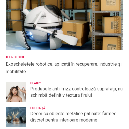
TEHNOLOGIE
Exoscheletele robotice: aplicații în recuperare, industrie și
mobilitate
BEAUTY
Produsele anti-frizz controlează suprafața, nu
schimbă definitiv textura firului
LOCUINȚĂ
Decor cu obiecte metalice patinate: farmec
discret pentru interioare moderne