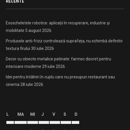
RECENTE
Exoscheletele robotice: aplicații în recuperare, industrie și
mobilitate
5 august 2026
Produsele anti-frizz controlează suprafața, nu schimbă definitiv
textura firului
30 iulie 2026
Decor cu obiecte metalice patinate: farmec discret pentru
interioare moderne
29 iulie 2026
Idei pentru întâlniri în cuplu care nu presupun restaurant sau
cinema
28 iulie 2026
L
MA
MI
J
V
S
D