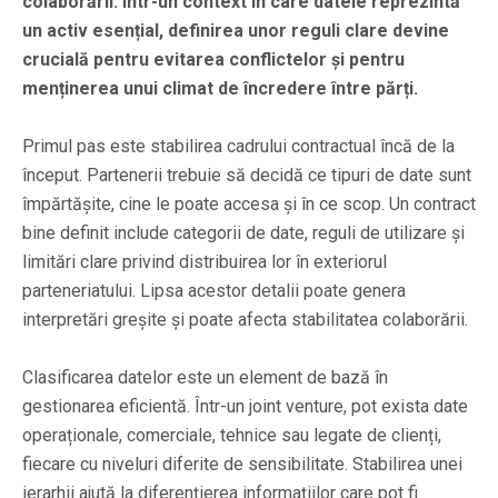
colaborării. Într-un context în care datele reprezintă
un activ esențial, definirea unor reguli clare devine
crucială pentru evitarea conflictelor și pentru
menținerea unui climat de încredere între părți.
Primul pas este stabilirea cadrului contractual încă de la
început. Partenerii trebuie să decidă ce tipuri de date sunt
împărtășite, cine le poate accesa și în ce scop. Un contract
bine definit include categorii de date, reguli de utilizare și
limitări clare privind distribuirea lor în exteriorul
parteneriatului. Lipsa acestor detalii poate genera
interpretări greșite și poate afecta stabilitatea colaborării.
Clasificarea datelor este un element de bază în
gestionarea eficientă. Într-un joint venture, pot exista date
operaționale, comerciale, tehnice sau legate de clienți,
fiecare cu niveluri diferite de sensibilitate. Stabilirea unei
ierarhii ajută la diferențierea informațiilor care pot fi