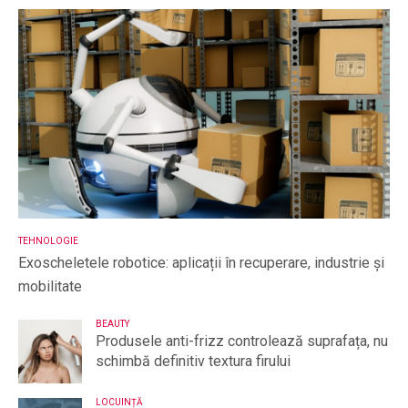
TEHNOLOGIE
Exoscheletele robotice: aplicații în recuperare, industrie și
mobilitate
BEAUTY
Produsele anti-frizz controlează suprafața, nu
schimbă definitiv textura firului
LOCUINȚĂ