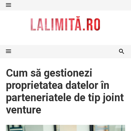
Skip
to
content
Cum să gestionezi
proprietatea datelor în
parteneriatele de tip joint
venture