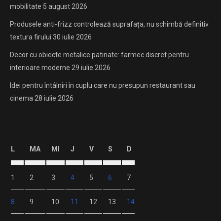
mobilitate
5 august 2026
Produsele anti-frizz controlează suprafața, nu schimbă definitiv
textura firului
30 iulie 2026
Decor cu obiecte metalice patinate: farmec discret pentru
interioare moderne
29 iulie 2026
Idei pentru întâlniri în cuplu care nu presupun restaurant sau
cinema
28 iulie 2026
L
MA
MI
J
V
S
D
1
2
3
4
5
6
7
8
9
10
11
12
13
14