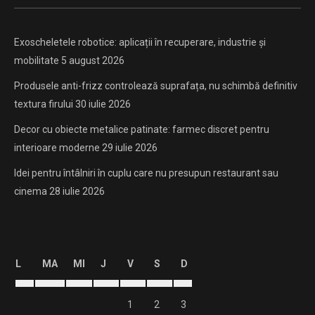
Exoscheletele robotice: aplicații în recuperare, industrie și
mobilitate
5 august 2026
Produsele anti-frizz controlează suprafața, nu schimbă definitiv
textura firului
30 iulie 2026
Decor cu obiecte metalice patinate: farmec discret pentru
interioare moderne
29 iulie 2026
Idei pentru întâlniri în cuplu care nu presupun restaurant sau
cinema
28 iulie 2026
L
MA
MI
J
V
S
D
1
2
3