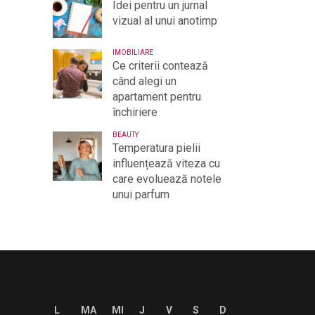
Idei pentru un jurnal
vizual al unui anotimp
IMOBILIARE
Ce criterii contează
când alegi un
apartament pentru
închiriere
BEAUTY
Temperatura pielii
influențează viteza cu
care evoluează notele
unui parfum
L
MA
MI
J
V
S
D