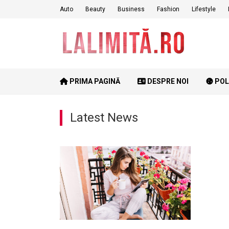
Skip
Auto
Beauty
Business
Fashion
Lifestyle
to
content
PRIMA PAGINĂ
DESPRE NOI
POL
Latest News