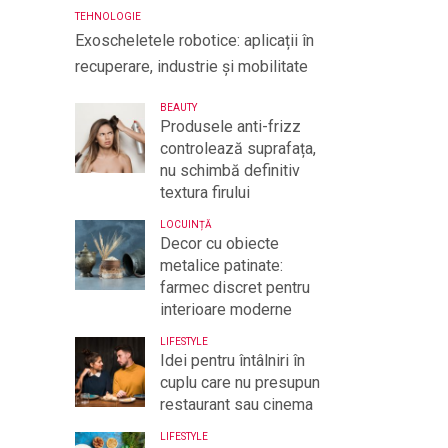
TEHNOLOGIE
Exoscheletele robotice: aplicații în
recuperare, industrie și mobilitate
BEAUTY
Produsele anti-frizz
controlează suprafața,
nu schimbă definitiv
textura firului
LOCUINȚĂ
Decor cu obiecte
metalice patinate:
farmec discret pentru
interioare moderne
LIFESTYLE
Idei pentru întâlniri în
cuplu care nu presupun
restaurant sau cinema
LIFESTYLE