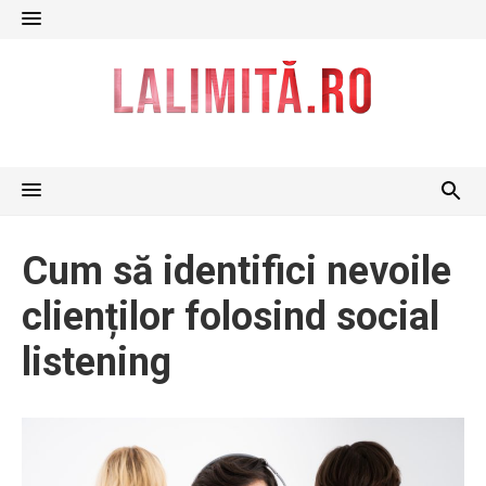
Skip
to
content
Cum să identifici nevoile
clienților folosind social
listening