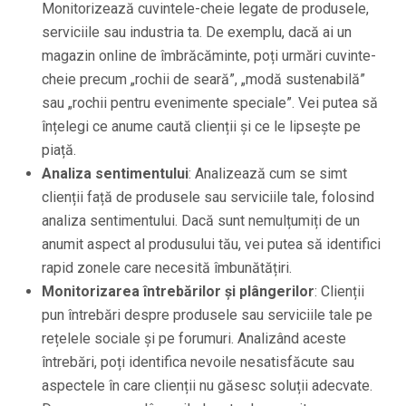
Monitorizează cuvintele-cheie legate de produsele,
serviciile sau industria ta. De exemplu, dacă ai un
magazin online de îmbrăcăminte, poți urmări cuvinte-
cheie precum „rochii de seară”, „modă sustenabilă”
sau „rochii pentru evenimente speciale”. Vei putea să
înțelegi ce anume caută clienții și ce le lipsește pe
piață.
Analiza sentimentului
: Analizează cum se simt
clienții față de produsele sau serviciile tale, folosind
analiza sentimentului. Dacă sunt nemulțumiți de un
anumit aspect al produsului tău, vei putea să identifici
rapid zonele care necesită îmbunătățiri.
Monitorizarea întrebărilor și plângerilor
: Clienții
pun întrebări despre produsele sau serviciile tale pe
rețelele sociale și pe forumuri. Analizând aceste
întrebări, poți identifica nevoile nesatisfăcute sau
aspectele în care clienții nu găsesc soluții adecvate.