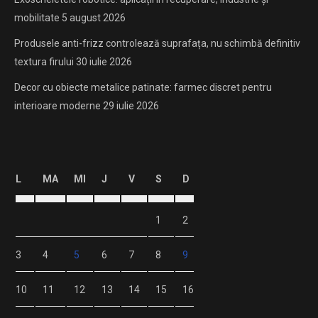
mobilitate
5 august 2026
Produsele anti-frizz controlează suprafața, nu schimbă definitiv
textura firului
30 iulie 2026
Decor cu obiecte metalice patinate: farmec discret pentru
interioare moderne
29 iulie 2026
L
MA
MI
J
V
S
D
1
2
3
4
5
6
7
8
9
10
11
12
13
14
15
16