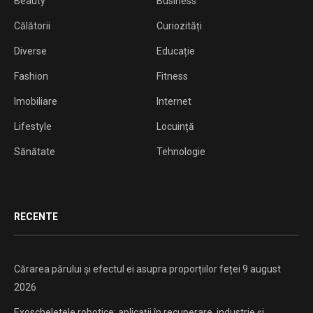
Beauty
Business
Călătorii
Curiozități
Diverse
Educație
Fashion
Fitness
Imobiliare
Internet
Lifestyle
Locuință
Sănătate
Tehnologie
RECENTE
Cărarea părului și efectul ei asupra proporțiilor feței
9 august
2026
Exoscheletele robotice: aplicații în recuperare, industrie și