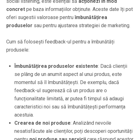
social listening, este esențial să
acționezi în mod
concret
pe baza informațiilor obținute. Aceste date îți pot
oferi sugestii valoroase pentru
îmbunătățirea
produselor
sau pentru ajustarea strategiei de marketing.
Cum să folosești feedback-ul pentru a îmbunătăți
produsele:
Îmbunătățirea produselor existente
: Dacă clienții
se plâng de un anumit aspect al unui produs, este
momentul să îl îmbunătățești. De exemplu, dacă
feedback-ul sugerează că un produs are o
funcționalitate limitată, ar putea fi timpul să adaugi
caracteristici noi sau să îmbunătățești performanța
acestuia.
Crearea de noi produse
: Analizând nevoile
nesatisfăcute ale clienților, poți descoperi oportunități
pentru
noi produse sau servicii
care răspund acestor