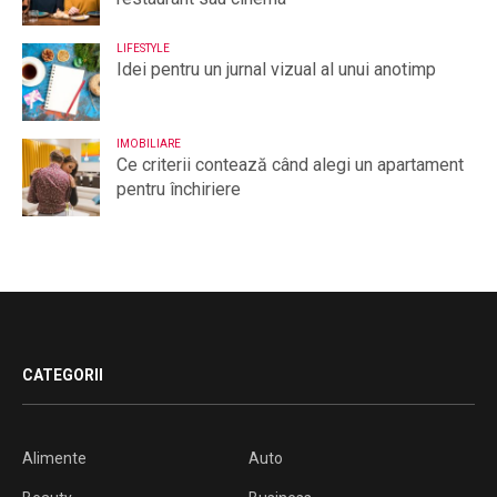
LIFESTYLE
Idei pentru un jurnal vizual al unui anotimp
IMOBILIARE
Ce criterii contează când alegi un apartament
pentru închiriere
CATEGORII
Alimente
Auto