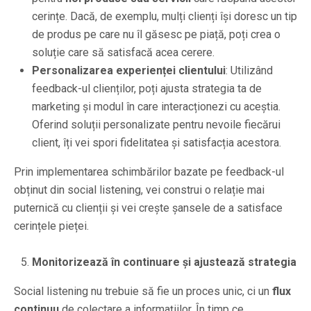
cerințe. Dacă, de exemplu, mulți clienți își doresc un tip
de produs pe care nu îl găsesc pe piață, poți crea o
soluție care să satisfacă acea cerere.
Personalizarea experienței clientului
: Utilizând
feedback-ul clienților, poți ajusta strategia ta de
marketing și modul în care interacționezi cu aceștia.
Oferind soluții personalizate pentru nevoile fiecărui
client, îți vei spori fidelitatea și satisfacția acestora.
Prin implementarea schimbărilor bazate pe feedback-ul
obținut din social listening, vei construi o relație mai
puternică cu clienții și vei crește șansele de a satisface
cerințele pieței.
Monitorizează în continuare și ajustează strategia
Social listening nu trebuie să fie un proces unic, ci un
flux
continuu
de colectare a informațiilor. În timp ce