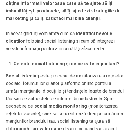
obține informații valoroase care să te ajute să îți
îmbunătățești produsele, să îți ajustezi strategiile de
marketing și să îți satisfaci mai bine clienții.
În acest ghid, îți vom arăta cum să
identifici nevoile
clienților
folosind social listening și cum să integrezi
aceste informații pentru a îmbunătăți afacerea ta.
Ce este social listening și de ce este important?
Social listening
este procesul de monitorizare a rețelelor
sociale, forumurilor și altor platforme online pentru a
urmări mențiunile, discuțiile și tendințele legate de brandul
tău sau de subiectele de interes din industria ta. Spre
deosebire de
social media monitoring
(monitorizarea
rețelelor sociale), care se concentrează doar pe urmărirea
mențiunilor brandului tău, social listening te ajută să
obții
insight-uri valoroase
despre ce gândesc și simt