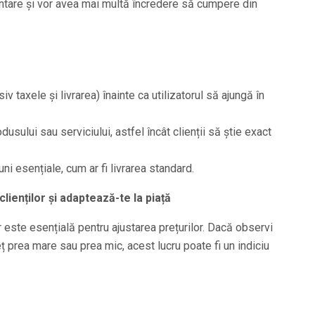
ntare și vor avea mai multă încredere să cumpere din
iv taxele și livrarea) înainte ca utilizatorul să ajungă în
usului sau serviciului, astfel încât clienții să știe exact
ni esențiale, cum ar fi livrarea standard.
ienților și adaptează-te la piață
r este esențială pentru ajustarea prețurilor. Dacă observi
ț prea mare sau prea mic, acest lucru poate fi un indiciu
.