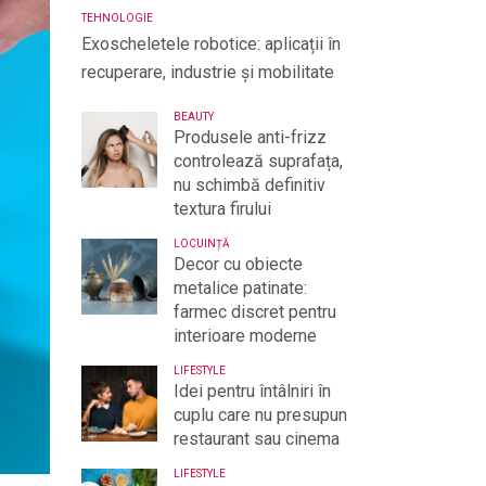
TEHNOLOGIE
Exoscheletele robotice: aplicații în
recuperare, industrie și mobilitate
BEAUTY
Produsele anti-frizz
controlează suprafața,
nu schimbă definitiv
textura firului
LOCUINȚĂ
Decor cu obiecte
metalice patinate:
farmec discret pentru
interioare moderne
LIFESTYLE
Idei pentru întâlniri în
cuplu care nu presupun
restaurant sau cinema
LIFESTYLE