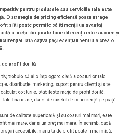
ompetitiv pentru produsele sau serviciile tale este
ță. O strategie de pricing eficientă poate atrage
ofit și îți poate permite să îți menții un avantaj
dită a prețurilor poate face diferența între succes și
curențial. Iată câțiva pași esențiali pentru a crea o
ă.
a de profit dorită
tiv, trebuie să ai o înțelegere clară a costurilor tale.
ie, distribuție, marketing, suport pentru clienți și alte
calculat costurile, stabilește marja de profit dorită.
tale financiare, dar și de nivelul de concurență pe piață.
nt de calitate superioară și au costuri mai mari, este
rofit mai mare, dar și un preț mai mare. În schimb, dacă
n prețuri accesibile, marja ta de profit poate fi mai mică,