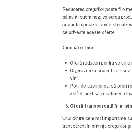
Reducerea prețurilor poate fi o met
să nu îți subminezi valoarea produ
promoții speciale poate stimula vâ
ce privește aceste oferte.
Cum să o faci:
Oferă reduceri pentru volume m
Organizează promoții de sezon,
vârf.
Poți, de asemenea, să oferi red
astfel încât să construiești lo
Oferă transparență în privin
Unul dintre cele mai importante as
transparent în privința prețurilor ș