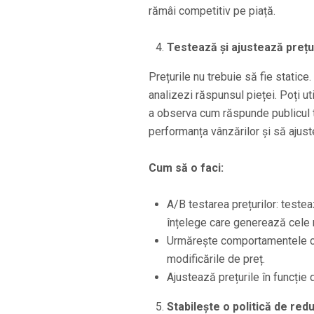
rămâi competitiv pe piață.
Testează și ajustează prețu
Prețurile nu trebuie să fie statice.
analizezi răspunsul pieței. Poți ut
a observa cum răspunde publicul t
performanța vânzărilor și să ajust
Cum să o faci:
A/B testarea prețurilor: testea
înțelege care generează cele 
Urmărește comportamentele clie
modificările de preț.
Ajustează prețurile în funcție 
Stabilește o politică de redu