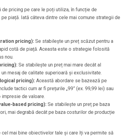
 de pricing pe care le poți utiliza, în funcție de
a pe piață. Iată câteva dintre cele mai comune strategii de
ation pricing):
Se stabilește un preț scăzut pentru a
 rapid cotă de piață. Aceasta este o strategie folosită
us nou.
ricing):
Se stabilește un preț mai mare decât al
 un mesaj de calitate superioară și exclusivitate.
ogical pricing):
Această abordare se bazează pe
clude tactici cum ar fi prețurile „99” (ex. 99,99 lei) sau
 o impresie de valoare.
value-based pricing):
Se stabilește un preț pe baza
ori, mai degrabă decât pe baza costurilor de producție
cel mai bine obiectivelor tale și care îți va permite să