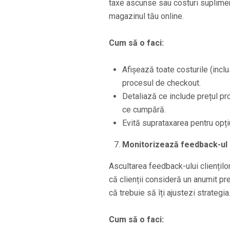
taxe ascunse sau costuri suplime
magazinul tău online.
Cum să o faci:
Afișează toate costurile (inclus
procesul de checkout.
Detaliază ce include prețul prod
ce cumpără.
Evită suprataxarea pentru opțiu
Monitorizează feedback-ul cl
Ascultarea feedback-ului cliențilo
că clienții consideră un anumit pre
că trebuie să îți ajustezi strategia
Cum să o faci: