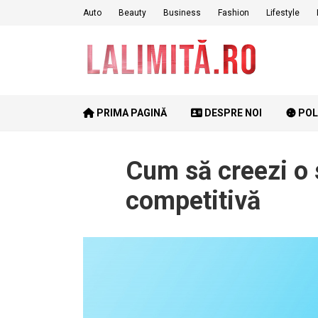
Skip
Auto
Beauty
Business
Fashion
Lifestyle
to
content
PRIMA PAGINĂ
DESPRE NOI
POL
Cum să creezi o 
competitivă