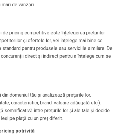
 mari de vânzări.
ii de pricing competitive este înțelegerea prețurilor
petitorilor și ofertele lor, vei înțelege mai bine ce
le standard pentru produsele sau serviciile similare. De
concurenții direct și indirect pentru a înțelege cum se
i din domeniul tău și analizează prețurile lor.
tate, caracteristici, brand, valoare adăugată etc.).
 semnificativă între prețurile lor și ale tale și decide
ieși pe piață cu un preț diferit.
ricing potrivită