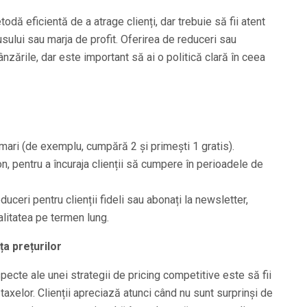
odă eficientă de a atrage clienți, dar trebuie să fii atent
sului sau marja de profit. Oferirea de reduceri sau
nzările, dar este important să ai o politică clară în ceea
ari (de exemplu, cumpără 2 și primești 1 gratis).
 pentru a încuraja clienții să cumpere în perioadele de
uceri pentru clienții fideli sau abonați la newsletter,
ialitatea pe termen lung.
ța prețurilor
pecte ale unei strategii de pricing competitive este să fii
i taxelor. Clienții apreciază atunci când nu sunt surprinși de