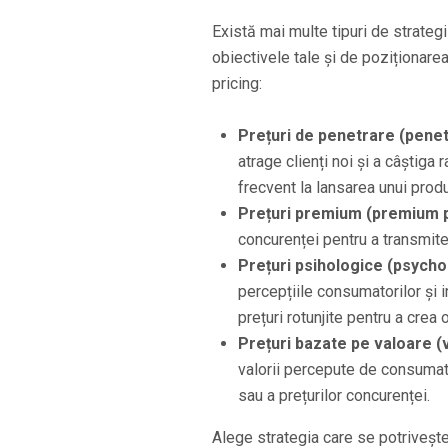
Există mai multe tipuri de strategii
obiectivele tale și de poziționare
pricing:
Prețuri de penetrare (penetr
atrage clienți noi și a câștiga
frecvent la lansarea unui prod
Prețuri premium (premium p
concurenței pentru a transmite
Prețuri psihologice (psychol
percepțiile consumatorilor și in
prețuri rotunjite pentru a crea
Prețuri bazate pe valoare (
valorii percepute de consumat
sau a prețurilor concurenței.
Alege strategia care se potrivește 