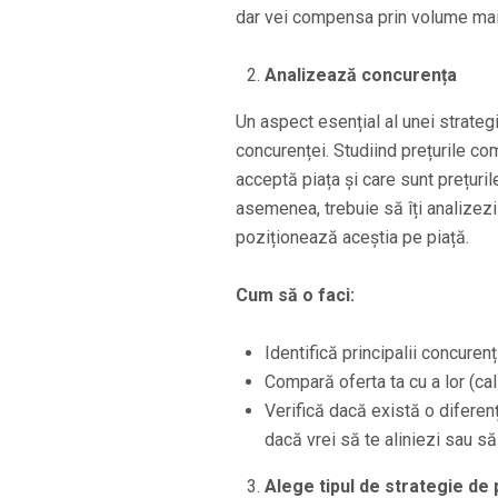
dar vei compensa prin volume mai
Analizează concurența
Un aspect esențial al unei strateg
concurenței. Studiind prețurile com
acceptă piața și care sunt prețuri
asemenea, trebuie să îți analizezi 
poziționează aceștia pe piață.
Cum să o faci:
Identifică principalii concurenț
Compară oferta ta cu a lor (cali
Verifică dacă există o diferență
dacă vrei să te aliniezi sau să 
Alege tipul de strategie de p