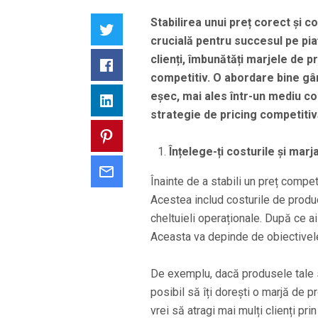
Stabilirea unui preț corect și c
Twitter
crucială pentru succesul pe pia
clienți, îmbunătăți marjele de pr
Facebook
competitiv. O abordare bine gân
eșec, mai ales într-un mediu con
LinkedIn
strategie de pricing competitiv
Pinterest
Înțelege-ți costurile și marj
Email
Înainte de a stabili un preț competi
Acestea includ costurile de producț
cheltuieli operaționale. După ce ai 
Aceasta va depinde de obiectivele 
De exemplu, dacă produsele tale su
posibil să îți dorești o marjă de p
vrei să atragi mai mulți clienți pri