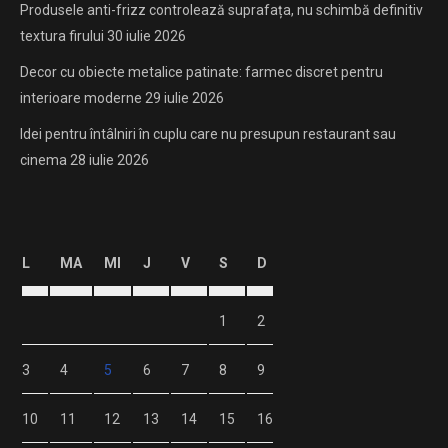
Produsele anti-frizz controlează suprafața, nu schimbă definitiv
textura firului
30 iulie 2026
Decor cu obiecte metalice patinate: farmec discret pentru
interioare moderne
29 iulie 2026
Idei pentru întâlniri în cuplu care nu presupun restaurant sau
cinema
28 iulie 2026
L
MA
MI
J
V
S
D
1
2
3
4
5
6
7
8
9
10
11
12
13
14
15
16