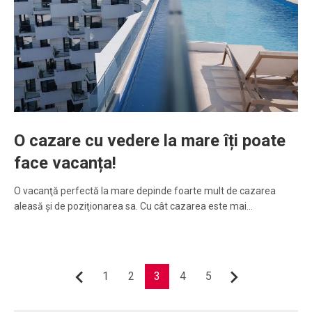
O cazare cu vedere la mare îți poate
face vacanța!
O vacanţă perfectă la mare depinde foarte mult de cazarea
aleasă şi de poziţionarea sa. Cu cât cazarea este mai…
Paginație
1
2
3
4
5
Anterior
Următor
articole