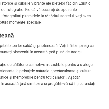
torice și culorile vibrante ale piețelor fac din Egipt o
 de fotografie. Fie că vă bucurați de apusurile
fotografiați piramidele la răsăritul soarelui, veți avea
captura momente speciale.
pteană
italitatea lor caldă și prietenoasă. Veți fi întâmpinați cu
unteți bineveniți în această țară plină de tradiții.
ație de călătorie cu motive irezistibile pentru a o alege.
ionante la peisajele naturale spectaculoase și cultura
nice și memorabile pentru toți călătorii. Așadar,
în această țară uimitoare și pregătiți-vă să fiți cufundați