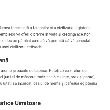
 lumea fascinantă a faraonilor și a civilizației egiptene
emplelor va oferi o privire în viața și credința acestor
n alt loc pe pământ care să vă permită să vă conectați
 unei civilizații străvechi.
ană
arome și bucate delicioase. Puteți savura feluri de
i (un fel de mâncare tradițională cu linte, orez și paste),
u uitați să încercați ceaiul de mentă și cafeaua egipteană
rafice Uimitoare