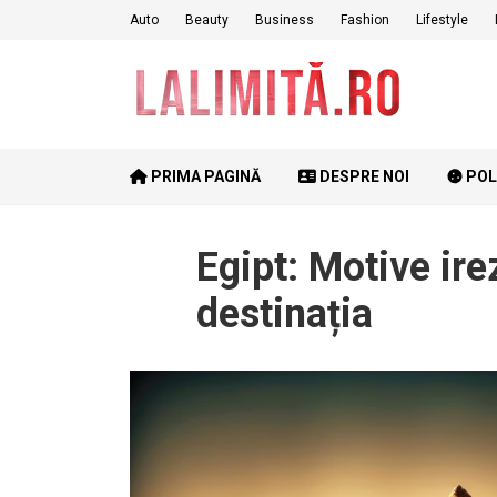
Skip
Auto
Beauty
Business
Fashion
Lifestyle
to
content
PRIMA PAGINĂ
DESPRE NOI
POL
Egipt: Motive ire
destinația