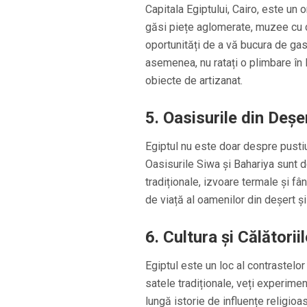
Capitala Egiptului, Cairo, este un o
găsi piețe aglomerate, muzee cu c
oportunități de a vă bucura de ga
asemenea, nu ratați o plimbare în 
obiecte de artizanat.
5. Oasisurile din Deșe
Egiptul nu este doar despre pustiul
Oasisurile Siwa și Bahariya sunt d
tradiționale, izvoare termale și fâ
de viață al oamenilor din deșert și 
6. Cultura și Călătorii
Egiptul este un loc al contrastelor
satele tradiționale, veți experimen
lungă istorie de influențe religioas