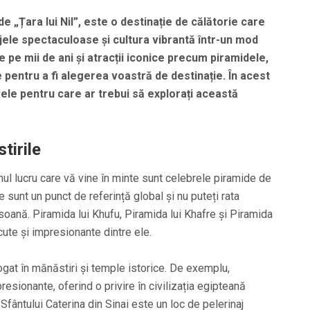
 „Țara lui Nil”, este o destinație de călătorie care
ajele spectaculoase și cultura vibrantă într-un mod
de pe mii de ani și atracții iconice precum piramidele,
e pentru a fi alegerea voastră de destinație. În acest
vele pentru care ar trebui să explorați această
tirile
imul lucru care vă vine în minte sunt celebrele piramide de
e sunt un punct de referință global și nu puteți rata
soană. Piramida lui Khufu, Piramida lui Khafre și Piramida
ute și impresionante dintre ele.
gat în mănăstiri și temple istorice. De exemplu,
esionante, oferind o privire în civilizația egipteană
ântului Caterina din Sinai este un loc de pelerinaj