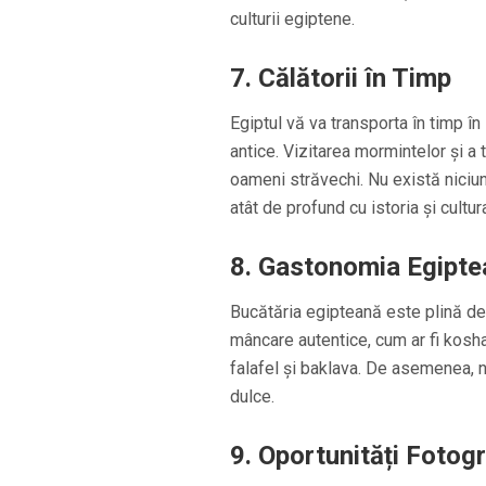
culturii egiptene.
7. Călătorii în Timp
Egiptul vă va transporta în timp în
antice. Vizitarea mormintelor și a t
oameni străvechi. Nu există niciu
atât de profund cu istoria și cultura
8. Gastonomia Egipte
Bucătăria egipteană este plină de 
mâncare autentice, cum ar fi koshar
falafel și baklava. De asemenea, n
dulce.
9. Oportunități Fotog