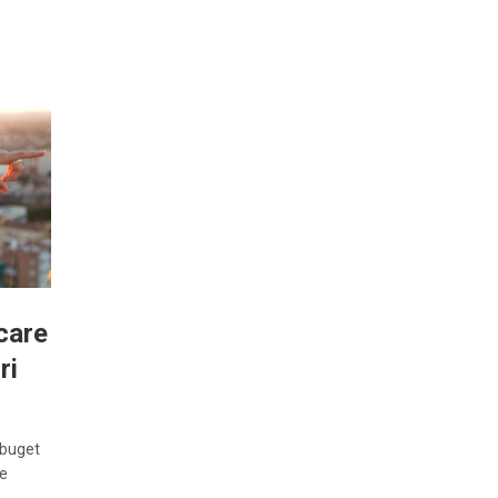
care
ri
 buget
te