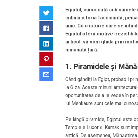
Egiptul, cunoscută sub numele de
Twitter
îmbină istoria fascinantă, peis
unic. Cu o istorie care se întin
Facebook
Egiptul oferă motive irezistibil
articol, vă vom ghida prin moti
LinkedIn
minunată țară.
Pinterest
1. Piramidele și Mănăs
Email
Când gândiți la Egipt, probabil pr
la Giza. Aceste minuni arhitectural
oportunitatea de a le vedea în per
lui Menkaure sunt cele mai cunosc
Pe lângă piramide, Egiptul este bo
Templele Luxor și Karnak sunt impr
antică. De asemenea, Mănăstirea Sf