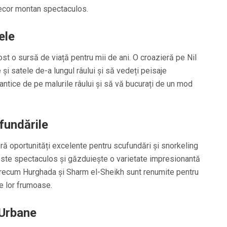
 decor montan spectaculos.
ele
fost o sursă de viață pentru mii de ani. O croazieră pe Nil
și satele de-a lungul râului și să vedeți peisaje
antice de pe malurile râului și să vă bucurați de un mod
fundările
eră oportunități excelente pentru scufundări și snorkeling
 este spectaculos și găzduiește o varietate impresionantă
 precum Hurghada și Sharm el-Sheikh sunt renumite pentru
le lor frumoase.
 Urbane