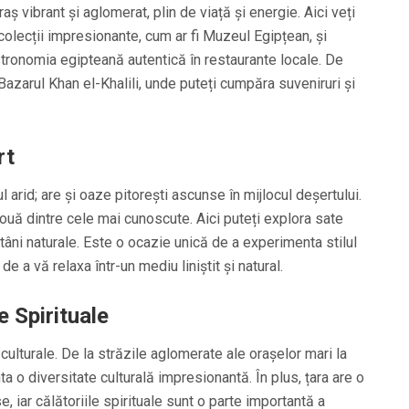
raș vibrant și aglomerat, plin de viață și energie. Aici veți
olecții impresionante, cum ar fi Muzeul Egipțean, și
stronomia egipteană autentică în restaurante locale. De
Bazarul Khan el-Khalili, unde puteți cumpăra suveniruri și
rt
 arid; are și oaze pitorești ascunse în mijlocul deșertului.
ouă dintre cele mai cunoscute. Aici puteți explora sate
ntâni naturale. Este o ocazie unică de a experimenta stilul
de a vă relaxa într-un mediu liniștit și natural.
le Spirituale
 culturale. De la străzile aglomerate ale orașelor mari la
ta o diversitate culturală impresionantă. În plus, țara are o
e, iar călătoriile spirituale sunt o parte importantă a