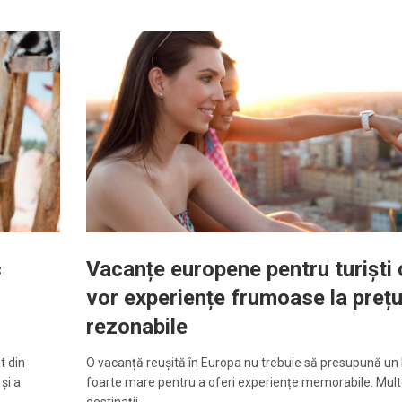
c
Vacanțe europene pentru turiști 
vor experiențe frumoase la prețu
rezonabile
t din
O vacanță reușită în Europa nu trebuie să presupună un
și a
foarte mare pentru a oferi experiențe memorabile. Mul