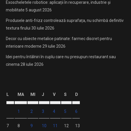
Exoscheletele robotice: aplicații în recuperare, industrie și
mobilitate
5 august 2026
Produsele anti-frizz controlează suprafața, nu schimbă definitiv
textura firului
30 iulie 2026
Decor cu obiecte metalice patinate: farmec discret pentru
interioare moderne
29 iulie 2026
Idei pentru întâlniri în cuplu care nu presupun restaurant sau
cinema
28 iulie 2026
L
MA
MI
J
V
S
D
1
2
3
4
5
6
7
8
9
10
11
12
13