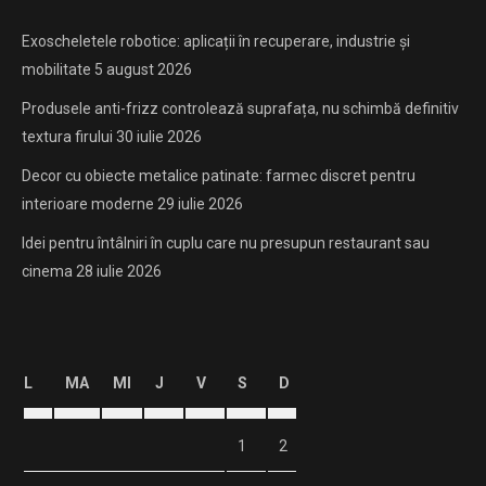
Exoscheletele robotice: aplicații în recuperare, industrie și
mobilitate
5 august 2026
Produsele anti-frizz controlează suprafața, nu schimbă definitiv
textura firului
30 iulie 2026
Decor cu obiecte metalice patinate: farmec discret pentru
interioare moderne
29 iulie 2026
Idei pentru întâlniri în cuplu care nu presupun restaurant sau
cinema
28 iulie 2026
L
MA
MI
J
V
S
D
1
2