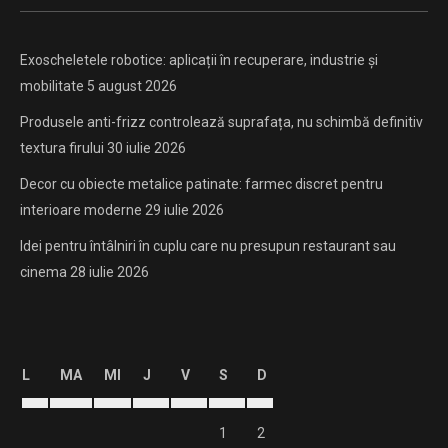
Exoscheletele robotice: aplicații în recuperare, industrie și
mobilitate
5 august 2026
Produsele anti-frizz controlează suprafața, nu schimbă definitiv
textura firului
30 iulie 2026
Decor cu obiecte metalice patinate: farmec discret pentru
interioare moderne
29 iulie 2026
Idei pentru întâlniri în cuplu care nu presupun restaurant sau
cinema
28 iulie 2026
L
MA
MI
J
V
S
D
1
2