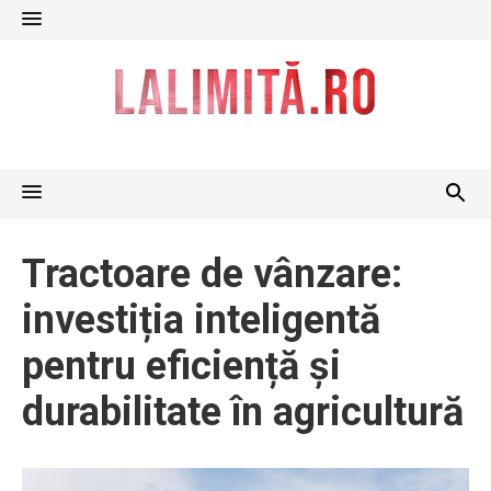
Skip
to
content
Tractoare de vânzare:
investiția inteligentă
pentru eficiență și
durabilitate în agricultură