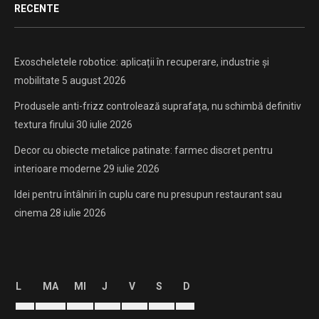
RECENTE
Exoscheletele robotice: aplicații în recuperare, industrie și
mobilitate
5 august 2026
Produsele anti-frizz controlează suprafața, nu schimbă definitiv
textura firului
30 iulie 2026
Decor cu obiecte metalice patinate: farmec discret pentru
interioare moderne
29 iulie 2026
Idei pentru întâlniri în cuplu care nu presupun restaurant sau
cinema
28 iulie 2026
L
MA
MI
J
V
S
D