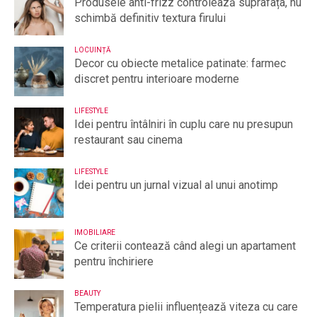
Produsele anti-frizz controlează suprafața, nu
schimbă definitiv textura firului
LOCUINȚĂ
Decor cu obiecte metalice patinate: farmec
discret pentru interioare moderne
LIFESTYLE
Idei pentru întâlniri în cuplu care nu presupun
restaurant sau cinema
LIFESTYLE
Idei pentru un jurnal vizual al unui anotimp
IMOBILIARE
Ce criterii contează când alegi un apartament
pentru închiriere
BEAUTY
Temperatura pielii influențează viteza cu care