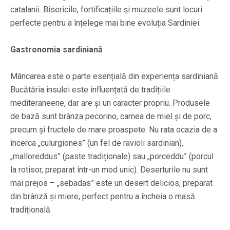
catalanii. Bisericile, fortificațiile și muzeele sunt locuri
perfecte pentru a înțelege mai bine evoluția Sardiniei.
Gastronomia sardiniană
Mâncarea este o parte esențială din experiența sardiniană.
Bucătăria insulei este influențată de tradițiile
mediteraneene, dar are și un caracter propriu. Produsele
de bază sunt brânza pecorino, carnea de miel și de porc,
precum și fructele de mare proaspete. Nu rata ocazia de a
încerca „culurgiones” (un fel de ravioli sardinian),
„malloreddus” (paste tradiționale) sau „porceddu” (porcul
la rotisor, preparat într-un mod unic). Deserturile nu sunt
mai prejos – „sebadas” este un desert delicios, preparat
din brânză și miere, perfect pentru a încheia o masă
tradițională.