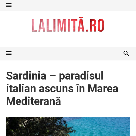
Skip
to
content
Sardinia – paradisul
italian ascuns în Marea
Mediterană