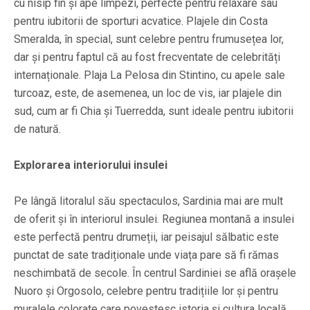
cu nisip fin și ape limpezi, perfecte pentru relaxare sau
pentru iubitorii de sporturi acvatice. Plajele din Costa
Smeralda, în special, sunt celebre pentru frumusețea lor,
dar și pentru faptul că au fost frecventate de celebrități
internaționale. Plaja La Pelosa din Stintino, cu apele sale
turcoaz, este, de asemenea, un loc de vis, iar plajele din
sud, cum ar fi Chia și Tuerredda, sunt ideale pentru iubitorii
de natură.
Explorarea interiorului insulei
Pe lângă litoralul său spectaculos, Sardinia mai are mult
de oferit și în interiorul insulei. Regiunea montană a insulei
este perfectă pentru drumeții, iar peisajul sălbatic este
punctat de sate tradiționale unde viața pare să fi rămas
neschimbată de secole. În centrul Sardiniei se află orașele
Nuoro și Orgosolo, celebre pentru tradițiile lor și pentru
muralele colorate care povestesc istoria și cultura locală.