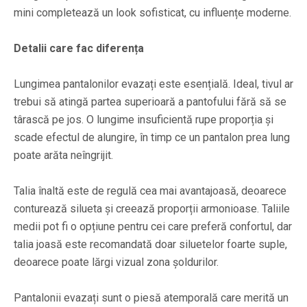
mini completează un look sofisticat, cu influențe moderne.
Detalii care fac diferența
Lungimea pantalonilor evazați este esențială. Ideal, tivul ar
trebui să atingă partea superioară a pantofului fără să se
târască pe jos. O lungime insuficientă rupe proporția și
scade efectul de alungire, în timp ce un pantalon prea lung
poate arăta neîngrijit.
Talia înaltă este de regulă cea mai avantajoasă, deoarece
conturează silueta și creează proporții armonioase. Taliile
medii pot fi o opțiune pentru cei care preferă confortul, dar
talia joasă este recomandată doar siluetelor foarte suple,
deoarece poate lărgi vizual zona șoldurilor.
Pantalonii evazați sunt o piesă atemporală care merită un