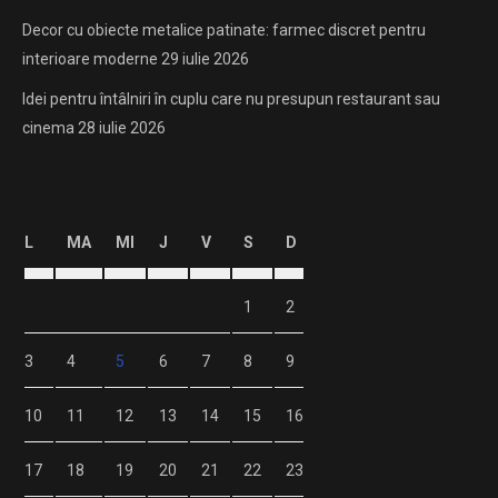
Decor cu obiecte metalice patinate: farmec discret pentru
interioare moderne
29 iulie 2026
Idei pentru întâlniri în cuplu care nu presupun restaurant sau
cinema
28 iulie 2026
L
MA
MI
J
V
S
D
1
2
3
4
5
6
7
8
9
10
11
12
13
14
15
16
17
18
19
20
21
22
23