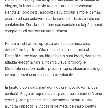
elegant, în funcție de piesele cu care sunt combinați.
Pentru un look de zi, asociază-i cu tricouri simple, cămăși
oversized sau pulovere scurte care echilibrează volumul
pantalonilor. Sneakers, botine sau sandale cu talpă groasă
completează perfect un outfit relaxat.
Pentru un stil office, optează pentru o cămașă bine
definită, un top din mătase sau un sacou structurat.
Pantofii cu toc bloc sau kitten heels sunt ideali, deoarece
adaugă eleganță fără a încărca vizual proporțiile.
Modelele în culori neutre, precum negru, bleumarin sau gri,
se integrează ușor în ținute profesionale.
În ținutele de seară, pantalonii evazați pot deveni piesa
centrală. Alege un top din satin, paiete sau o bustieră bine
croită și adaugă sandale cu toc subțire pentru o linie
alungită impecabilă. Accesoriile metalice sau o geantă