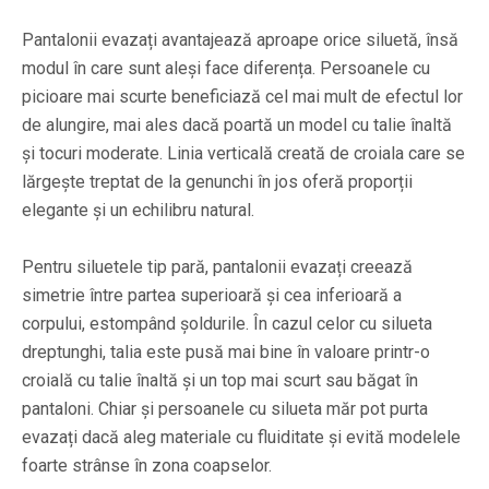
Pantalonii evazați avantajează aproape orice siluetă, însă
modul în care sunt aleși face diferența. Persoanele cu
picioare mai scurte beneficiază cel mai mult de efectul lor
de alungire, mai ales dacă poartă un model cu talie înaltă
și tocuri moderate. Linia verticală creată de croiala care se
lărgește treptat de la genunchi în jos oferă proporții
elegante și un echilibru natural.
Pentru siluetele tip pară, pantalonii evazați creează
simetrie între partea superioară și cea inferioară a
corpului, estompând șoldurile. În cazul celor cu silueta
dreptunghi, talia este pusă mai bine în valoare printr-o
croială cu talie înaltă și un top mai scurt sau băgat în
pantaloni. Chiar și persoanele cu silueta măr pot purta
evazați dacă aleg materiale cu fluiditate și evită modelele
foarte strânse în zona coapselor.