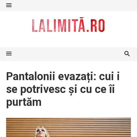
Skip
to
content
Pantalonii evazați: cui i
se potrivesc și cu ce îi
purtăm