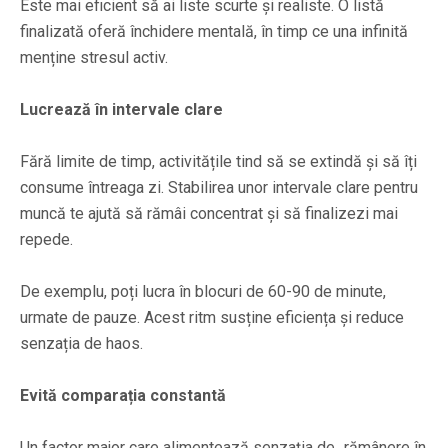
Este mai eficient să ai liste scurte și realiste. O listă
finalizată oferă închidere mentală, în timp ce una infinită
menține stresul activ.
Lucrează în intervale clare
Fără limite de timp, activitățile tind să se extindă și să îți
consume întreaga zi. Stabilirea unor intervale clare pentru
muncă te ajută să rămâi concentrat și să finalizezi mai
repede.
De exemplu, poți lucra în blocuri de 60-90 de minute,
urmate de pauze. Acest ritm susține eficiența și reduce
senzația de haos.
Evită comparația constantă
Un factor major care alimentează senzația de „rămânere în