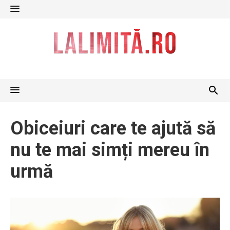
Skip
to
content
Obiceiuri care te ajută să
nu te mai simți mereu în
urmă