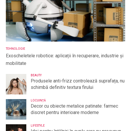
TEHNOLOGIE
Exoscheletele robotice: aplicații în recuperare, industrie și
mobilitate
BEAUTY
Produsele anti-frizz controlează suprafața, nu
schimbă definitiv textura firului
LOCUINȚĂ
Decor cu obiecte metalice patinate: farmec
discret pentru interioare moderne
LIFESTYLE