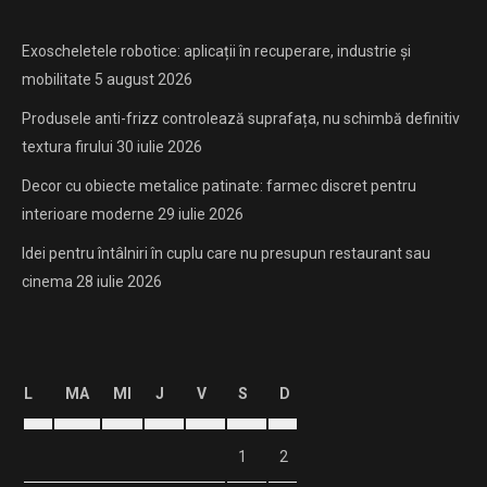
Exoscheletele robotice: aplicații în recuperare, industrie și
mobilitate
5 august 2026
Produsele anti-frizz controlează suprafața, nu schimbă definitiv
textura firului
30 iulie 2026
Decor cu obiecte metalice patinate: farmec discret pentru
interioare moderne
29 iulie 2026
Idei pentru întâlniri în cuplu care nu presupun restaurant sau
cinema
28 iulie 2026
L
MA
MI
J
V
S
D
1
2