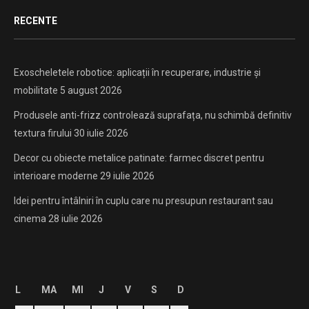
RECENTE
Exoscheletele robotice: aplicații în recuperare, industrie și
mobilitate
5 august 2026
Produsele anti-frizz controlează suprafața, nu schimbă definitiv
textura firului
30 iulie 2026
Decor cu obiecte metalice patinate: farmec discret pentru
interioare moderne
29 iulie 2026
Idei pentru întâlniri în cuplu care nu presupun restaurant sau
cinema
28 iulie 2026
L
MA
MI
J
V
S
D