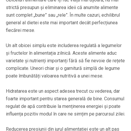
strictă presupun și eliminarea ideii că anumite alimente
sunt complet „bune” sau „rele”. În multe cazuri, echilibrul
general al dietei este mai important decât perfecțiunea
fiecărei mese.
Un alt obicei simplu este includerea regulată a legumelor
și fructelor în alimentația zilnică. Aceste alimente aduc
varietate și nutrienți importanți fără să fie nevoie de rețete
complicate. Uneori chiar și o garnitură simplă de legume
poate îmbunătăți valoarea nutritivă a unei mese.
Hidratarea este un aspect adesea trecut cu vederea, dar
foarte important pentru starea generală de bine. Consumul
regulat de apă contribuie la menținerea energiei și poate
influența pozitiv modul în care ne simțim pe parcursul zilei.
Reducerea presiunii din jurul alimentației este un alt pas