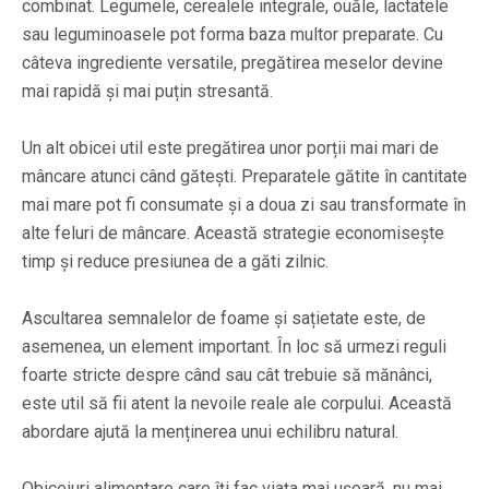
combinat. Legumele, cerealele integrale, ouăle, lactatele
sau leguminoasele pot forma baza multor preparate. Cu
câteva ingrediente versatile, pregătirea meselor devine
mai rapidă și mai puțin stresantă.
Un alt obicei util este pregătirea unor porții mai mari de
mâncare atunci când gătești. Preparatele gătite în cantitate
mai mare pot fi consumate și a doua zi sau transformate în
alte feluri de mâncare. Această strategie economisește
timp și reduce presiunea de a găti zilnic.
Ascultarea semnalelor de foame și sațietate este, de
asemenea, un element important. În loc să urmezi reguli
foarte stricte despre când sau cât trebuie să mănânci,
este util să fii atent la nevoile reale ale corpului. Această
abordare ajută la menținerea unui echilibru natural.
Obiceiuri alimentare care îți fac viața mai ușoară, nu mai