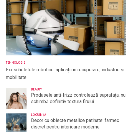
TEHNOLOGIE
Exoscheletele robotice: aplicații în recuperare, industrie și
mobilitate
BEAUTY
Produsele anti-frizz controlează suprafața, nu
schimbă definitiv textura firului
LOCUINȚĂ
Decor cu obiecte metalice patinate: farmec
discret pentru interioare moderne