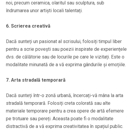
noi, precum ceramica, olaritul sau sculptura, sub
îndrumarea unor artiști locali talentați.
6. Scrierea creativă
Dacă sunteți un pasionat al scrisului, folosiți timpul liber
pentru a scrie povești sau poezii inspirate de experiențele
dvs. de călătorie sau de locurile pe care le vizitați. Este o
modalitate minunată de a vă exprima gândurile și emoțiile.
7. Arta stradală temporară
Dacă sunteți într-o zonă urbană, încercați-vă mâna la arta
stradală temporară. Folosiți creta colorată sau alte
materiale temporare pentru a crea opere de artă efemere
pe trotuare sau pereți. Aceasta poate fi o modalitate
distractivă de a vă exprima creativitatea în spațiul public.