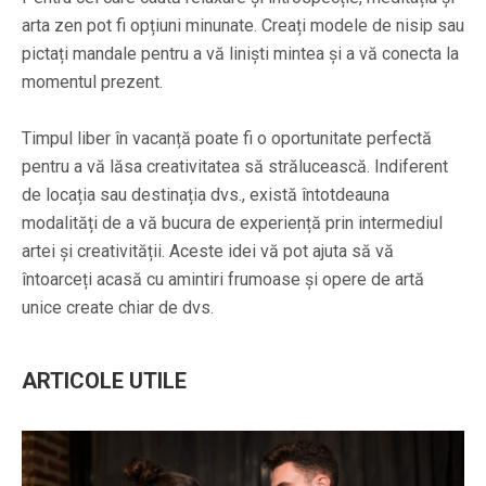
arta zen pot fi opțiuni minunate. Creați modele de nisip sau
pictați mandale pentru a vă liniști mintea și a vă conecta la
momentul prezent.
Timpul liber în vacanță poate fi o oportunitate perfectă
pentru a vă lăsa creativitatea să strălucească. Indiferent
de locația sau destinația dvs., există întotdeauna
modalități de a vă bucura de experiență prin intermediul
artei și creativității. Aceste idei vă pot ajuta să vă
întoarceți acasă cu amintiri frumoase și opere de artă
unice create chiar de dvs.
ARTICOLE UTILE