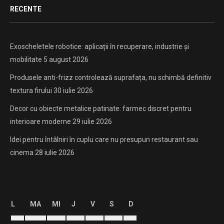
RECENTE
Exoscheletele robotice: aplicații în recuperare, industrie și
mobilitate
5 august 2026
Produsele anti-frizz controlează suprafața, nu schimbă definitiv
textura firului
30 iulie 2026
Decor cu obiecte metalice patinate: farmec discret pentru
interioare moderne
29 iulie 2026
Idei pentru întâlniri în cuplu care nu presupun restaurant sau
cinema
28 iulie 2026
L
MA
MI
J
V
S
D