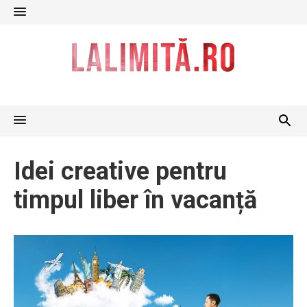
Skip
to
content
Idei creative pentru
timpul liber în vacanță