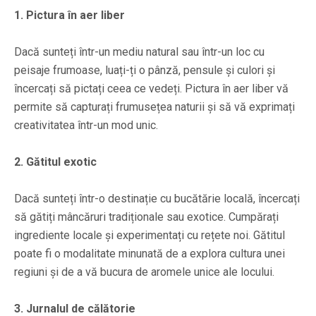
1. Pictura în aer liber
Dacă sunteți într-un mediu natural sau într-un loc cu
peisaje frumoase, luați-ți o pânză, pensule și culori și
încercați să pictați ceea ce vedeți. Pictura în aer liber vă
permite să capturați frumusețea naturii și să vă exprimați
creativitatea într-un mod unic.
2. Gătitul exotic
Dacă sunteți într-o destinație cu bucătărie locală, încercați
să gătiți mâncăruri tradiționale sau exotice. Cumpărați
ingrediente locale și experimentați cu rețete noi. Gătitul
poate fi o modalitate minunată de a explora cultura unei
regiuni și de a vă bucura de aromele unice ale locului.
3. Jurnalul de călătorie