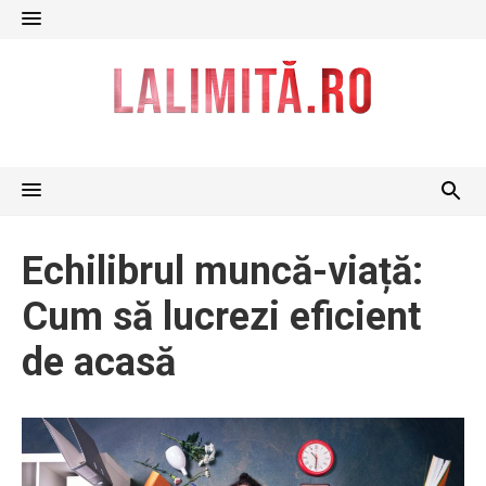
Skip
to
content
Echilibrul muncă-viață:
Cum să lucrezi eficient
de acasă