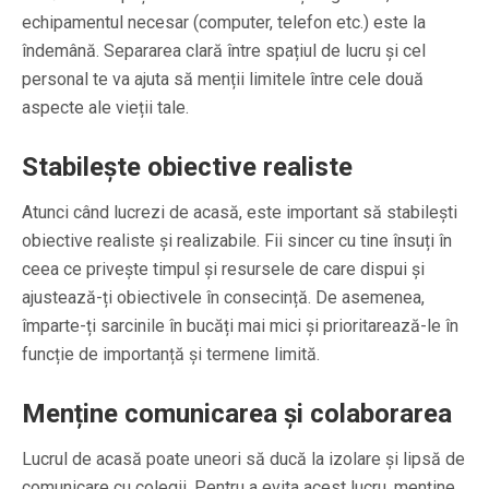
echipamentul necesar (computer, telefon etc.) este la
îndemână. Separarea clară între spațiul de lucru și cel
personal te va ajuta să menții limitele între cele două
aspecte ale vieții tale.
Stabilește obiective realiste
Atunci când lucrezi de acasă, este important să stabilești
obiective realiste și realizabile. Fii sincer cu tine însuți în
ceea ce privește timpul și resursele de care dispui și
ajustează-ți obiectivele în consecință. De asemenea,
împarte-ți sarcinile în bucăți mai mici și prioritarează-le în
funcție de importanță și termene limită.
Menține comunicarea și colaborarea
Lucrul de acasă poate uneori să ducă la izolare și lipsă de
comunicare cu colegii. Pentru a evita acest lucru, menține