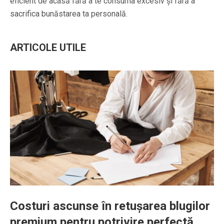
eficient de acasă fără a te consuma excesiv și fără a
sacrifica bunăstarea ta personală.
ARTICOLE UTILE
Costuri ascunse în retușarea blugilor
premium pentru potrivire perfectă