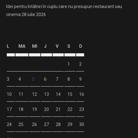
Idei pentru întâlniri în cuplu care nu presupun restaurant sau
cinema
28 iulie 2026
L
MA
MI
J
V
S
D
1
2
3
4
5
6
7
8
9
10
11
12
13
14
15
16
17
18
19
20
21
22
23
24
25
26
27
28
29
30