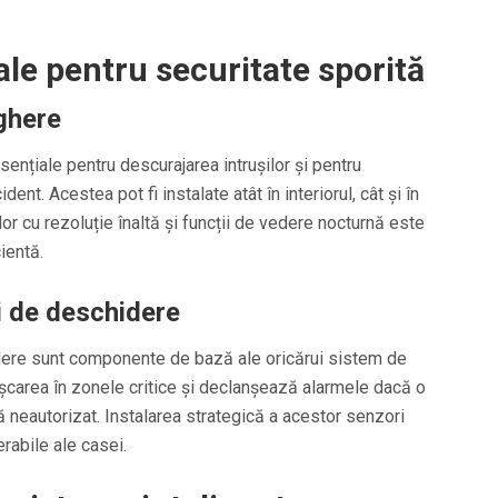
le pentru securitate sporită
ghere
nțiale pentru descurajarea intrușilor și pentru
ent. Acestea pot fi instalate atât în interiorul, cât și în
or cu rezoluție înaltă și funcții de vedere nocturnă este
ientă.
i de deschidere
dere sunt componente de bază ale oricărui sistem de
șcarea în zonele critice și declanșează alarmele dacă o
 neautorizat. Instalarea strategică a acestor senzori
rabile ale casei.