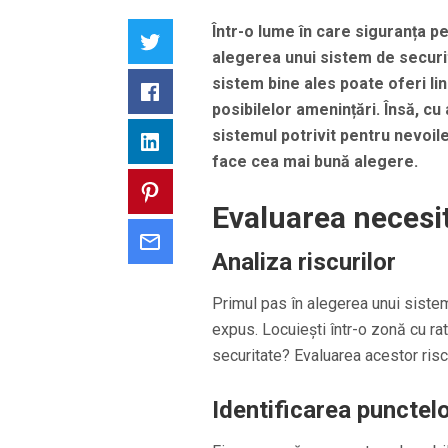
Într-o lume în care siguranța p
Twitter
alegerea unui sistem de securit
sistem bine ales poate oferi lin
Facebook
posibilelor amenințări. Însă, cu
sistemul potrivit pentru nevoile
LinkedIn
face cea mai bună alegere.
Pinterest
Evaluarea necesit
Email
Analiza riscurilor
Primul pas în alegerea unui sistem 
expus. Locuiești într-o zonă cu rat
securitate? Evaluarea acestor riscu
Identificarea punctelo