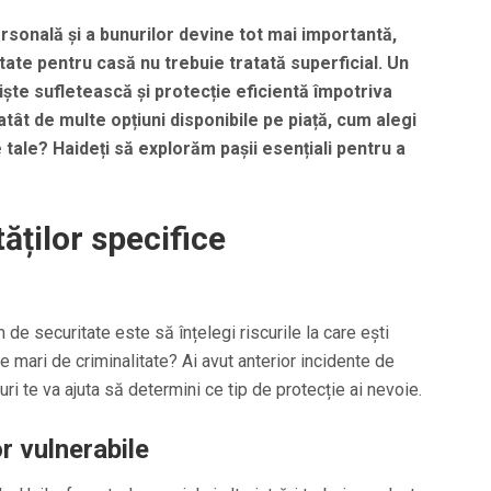
ersonală și a bunurilor devine tot mai importantă,
ate pentru casă nu trebuie tratată superficial. Un
iște sufletească și protecție eficientă împotriva
 atât de multe opțiuni disponibile pe piață, cum alegi
 tale? Haideți să explorăm pașii esențiali pentru a
ăților specifice
de securitate este să înțelegi riscurile la care ești
e mari de criminalitate? Ai avut anterior incidente de
ri te va ajuta să determini ce tip de protecție ai nevoie.
r vulnerabile