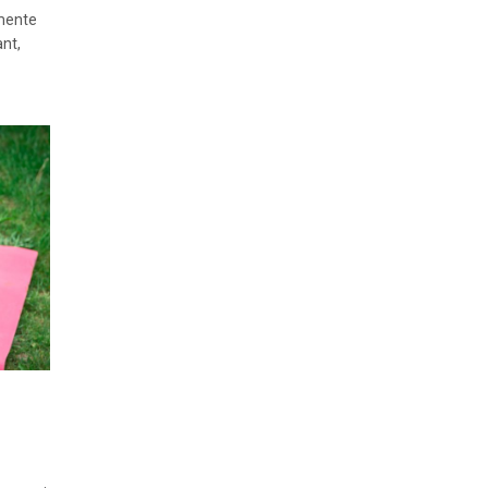
imente
ant,