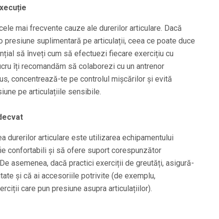
execuție
cele mai frecvente cauze ale durerilor articulare. Dacă
 o presiune suplimentară pe articulații, ceea ce poate duce
nțial să înveți cum să efectuezi fiecare exercițiu cu
lucru îți recomandăm să colaborezi cu un antrenor
plus, concentrează-te pe controlul mișcărilor și evită
une pe articulațiile sensibile.
adecvat
ea durerilor articulare este utilizarea echipamentului
 fie confortabili și să ofere suport corespunzător
 De asemenea, dacă practici exerciții de greutăți, asigură-
tate și că ai accesoriile potrivite (de exemplu,
ciții care pun presiune asupra articulațiilor).