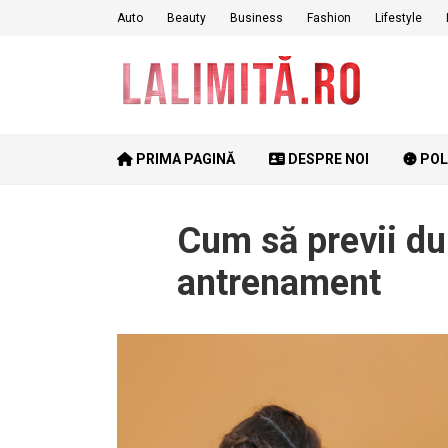
Skip
Auto
Beauty
Business
Fashion
Lifestyle
to
content
PRIMA PAGINĂ
DESPRE NOI
POL
Cum să previi dur
antrenament