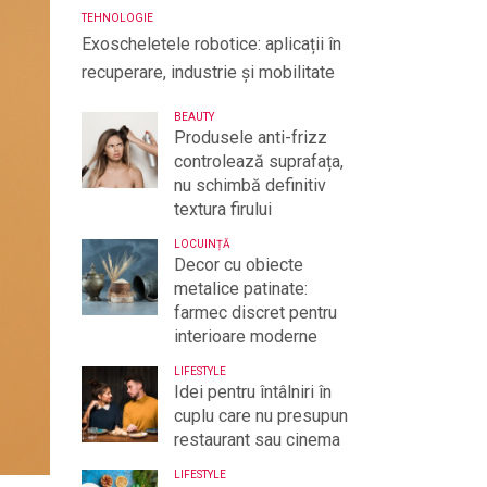
TEHNOLOGIE
Exoscheletele robotice: aplicații în
recuperare, industrie și mobilitate
BEAUTY
Produsele anti-frizz
controlează suprafața,
nu schimbă definitiv
textura firului
LOCUINȚĂ
Decor cu obiecte
metalice patinate:
farmec discret pentru
interioare moderne
LIFESTYLE
Idei pentru întâlniri în
cuplu care nu presupun
restaurant sau cinema
LIFESTYLE