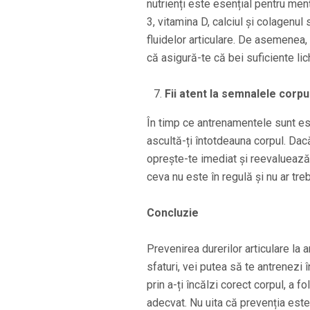
nutrienți este esențial pentru men
3, vitamina D, calciul și colagenul s
fluidelor articulare. De asemenea, a
că asigură-te că bei suficiente lic
Fii atent la semnalele corpu
În timp ce antrenamentele sunt es
ascultă-ți întotdeauna corpul. Dacă
oprește-te imediat și reevaluează
ceva nu este în regulă și nu ar treb
Concluzie
Prevenirea durerilor articulare la 
sfaturi, vei putea să te antrenezi î
prin a-ți încălzi corect corpul, a f
adecvat. Nu uita că prevenția este