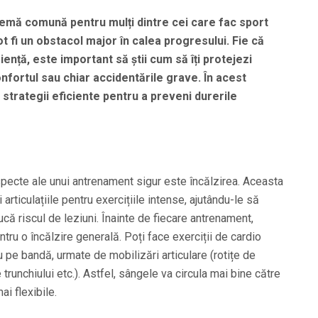
lemă comună pentru mulți dintre cei care fac sport
t fi un obstacol major în calea progresului. Fie că
iență, este important să știi cum să îți protejezi
confortul sau chiar accidentările grave. În acest
 strategii eficiente pentru a preveni durerile
specte ale unui antrenament sigur este încălzirea. Aceasta
articulațiile pentru exercițiile intense, ajutându-le să
că riscul de leziuni. Înainte de fiecare antrenament,
tru o încălzire generală. Poți face exerciții de cardio
u pe bandă, urmate de mobilizări articulare (rotițe de
e trunchiului etc.). Astfel, sângele va circula mai bine către
ai flexibile.