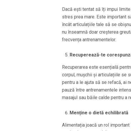
Dacă ești tentat să îți impui limite 
stres prea mare. Este important să 
încât articulațiile tale să se obiș
nu înseamnă doar creșterea greutăți
frecvența antrenamentelor.
Recuperează-te corespunz
Recuperarea este esențială pentru 
corpul, mușchii și articulațiile se 
pentru a le ajuta să se refacă, ai 
pauză între antrenamentele intens
masajul sau băile calde pentru a re
Menține o dietă echilibrată
Alimentația joacă un rol important 