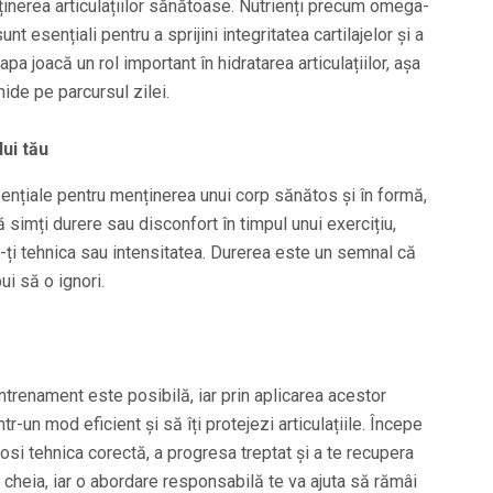
ținerea articulațiilor sănătoase. Nutrienți precum omega-
unt esențiali pentru a sprijini integritatea cartilajelor și a
pa joacă un rol important în hidratarea articulațiilor, așa
hide pe parcursul zilei.
lui tău
ențiale pentru menținerea unui corp sănătos și în formă,
 simți durere sau disconfort în timpul unui exercițiu,
-ți tehnica sau intensitatea. Durerea este un semnal că
ui să o ignori.
antrenament este posibilă, iar prin aplicarea acestor
ntr-un mod eficient și să îți protejezi articulațiile. Începe
olosi tehnica corectă, a progresa treptat și a te recupera
 cheia, iar o abordare responsabilă te va ajuta să rămâi