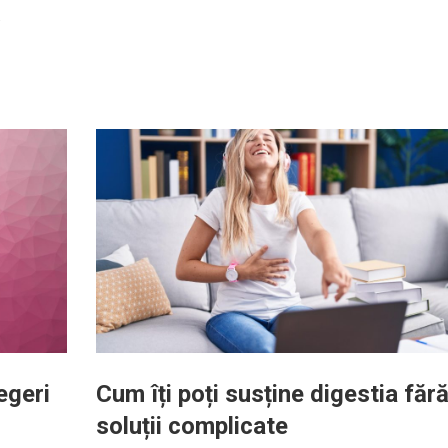
.
egeri
Cum îți poți susține digestia făr
soluții complicate