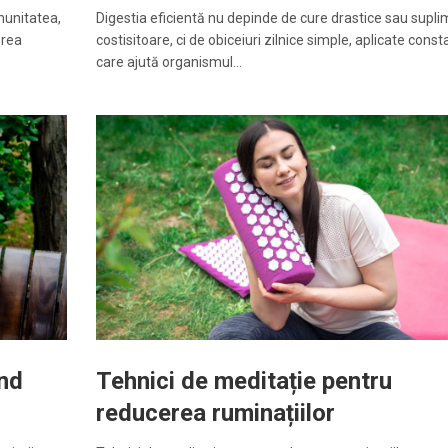
munitatea,
Digestia eficientă nu depinde de cure drastice sau supl
erea
costisitoare, ci de obiceiuri zilnice simple, aplicate const
care ajută organismul…
ând
Tehnici de meditație pentru
reducerea ruminațiilor