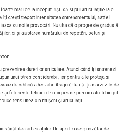
foarte mari de la început, riști să supui articulațiile la o
îți crești treptat intensitatea antrenamentului, astfel
nuiască cu noile provocări. Nu uita că o progresie graduală
lor, ci și ajustarea numărului de repetări, seturi și
ător
prevenirea durerilor articulare. Atunci când îți antrenezi
supun unui stres considerabil, iar pentru a le proteja și
nevoie de odihnă adecvată. Asigură-te că îți acorzi zile de
e și folosește tehnici de recuperare precum stretchingul,
duce tensiunea din mușchi și articulații.
în sănătatea articulațiilor. Un aport corespunzător de