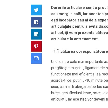
Durerile articulare sunt o prob
Twitter
sau merg la sală, iar acestea po
ești începător sau ai deja exper
Facebook
articulațiile pentru a evita dis
articol, îți vom prezenta câteva
LinkedIn
articulare la antrenament.
Pinterest
Încălzirea corespunzătoare
Email
Unul dintre cele mai importante a
pregătește mușchii, ligamentele și 
funcționeze mai eficient și să redu
acordă-ți cel puțin 5-10 minute pen
ușor, cum ar fi alergarea pe loc sa
brațe, genuflexiuni lente, rotații al
articulații, iar acestea vor deveni m