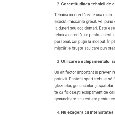
Corectitudinea tehnicii de 
Tehnica incorectă este una dintre 
execuți mișcările greșit, vei pune
la dureri sau accidentări. Este ese
tehnica corectă, iar pentru acest 
personal, cel puțin la început. În 
mișcările bruște sau care pun presi
Utilizarea echipamentului 
Un alt factor important în prevenir
potrivit. Pantofii sport trebuie să
gleznelor, genunchilor și spatelui.
te că folosești echipament de cali
genunchiere sau cotiere pentru exer
Nu exagera cu intensitatea