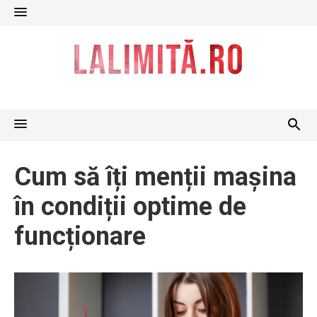
Skip
to
content
Cum să îți menții mașina
în condiții optime de
funcționare