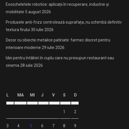
Exoscheletele robotice: aplicații în recuperare, industrie și
mobilitate
5 august 2026
Produsele anti-frizz controlează suprafața, nu schimbă definitiv
textura firului
30 iulie 2026
Decor cu obiecte metalice patinate: farmec discret pentru
interioare moderne
29 iulie 2026
Idei pentru întâlniri în cuplu care nu presupun restaurant sau
cinema
28 iulie 2026
L
MA
MI
J
V
S
D
1
2
3
4
5
6
7
8
9