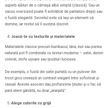
superb alături de o cămașă albă simplă (clasică). Sau un
sacou oversized poate fi echilibrat de pantaloni drepți sau
o fustă elegantă. Secretul este să lași un element să
domine, iar restul să îl susțină discret.
Joacă-te cu texturile și materialele
Materialele clasice precum bumbacul, lâna, inul sau pielea
naturală pot fi combinate cu texturi moderne – satin, denim
colorat, stofe ușoare sau țesături lucioase.
De exemplu, o fustă din satin purtată cu un pulover din
tricot gros creează un contrast elegant între sofisticat și
casual. Aceste asocieri dau profunzime ținutei și o fac să
pară atent gândită, nu doar „aranjată”.
Alege culorile cu grijă