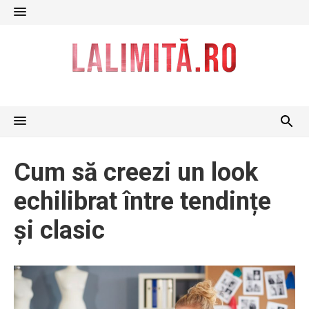
Skip
to
content
Cum să creezi un look
echilibrat între tendințe
și clasic