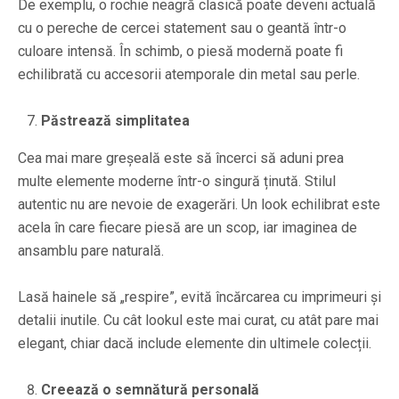
De exemplu, o rochie neagră clasică poate deveni actuală
cu o pereche de cercei statement sau o geantă într-o
culoare intensă. În schimb, o piesă modernă poate fi
echilibrată cu accesorii atemporale din metal sau perle.
Păstrează simplitatea
Cea mai mare greșeală este să încerci să aduni prea
multe elemente moderne într-o singură ținută. Stilul
autentic nu are nevoie de exagerări. Un look echilibrat este
acela în care fiecare piesă are un scop, iar imaginea de
ansamblu pare naturală.
Lasă hainele să „respire”, evită încărcarea cu imprimeuri și
detalii inutile. Cu cât lookul este mai curat, cu atât pare mai
elegant, chiar dacă include elemente din ultimele colecții.
Creează o semnătură personală