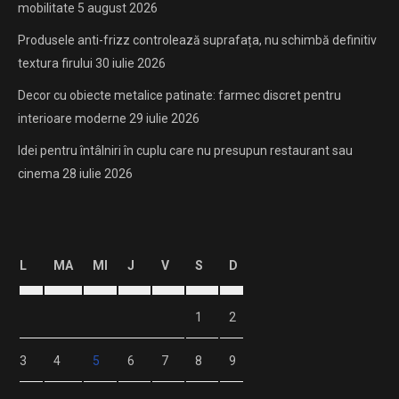
mobilitate
5 august 2026
Produsele anti-frizz controlează suprafața, nu schimbă definitiv
textura firului
30 iulie 2026
Decor cu obiecte metalice patinate: farmec discret pentru
interioare moderne
29 iulie 2026
Idei pentru întâlniri în cuplu care nu presupun restaurant sau
cinema
28 iulie 2026
L
MA
MI
J
V
S
D
1
2
3
4
5
6
7
8
9