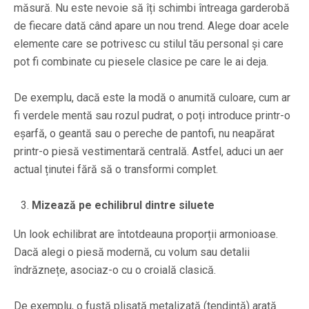
măsură. Nu este nevoie să îți schimbi întreaga garderobă
de fiecare dată când apare un nou trend. Alege doar acele
elemente care se potrivesc cu stilul tău personal și care
pot fi combinate cu piesele clasice pe care le ai deja.
De exemplu, dacă este la modă o anumită culoare, cum ar
fi verdele mentă sau rozul pudrat, o poți introduce printr-o
eșarfă, o geantă sau o pereche de pantofi, nu neapărat
printr-o piesă vestimentară centrală. Astfel, aduci un aer
actual ținutei fără să o transformi complet.
Mizează pe echilibrul dintre siluete
Un look echilibrat are întotdeauna proporții armonioase.
Dacă alegi o piesă modernă, cu volum sau detalii
îndrăznețe, asociaz-o cu o croială clasică.
De exemplu, o fustă plisată metalizată (tendință) arată