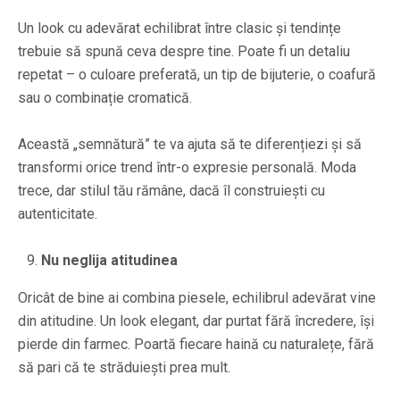
Un look cu adevărat echilibrat între clasic și tendințe
trebuie să spună ceva despre tine. Poate fi un detaliu
repetat – o culoare preferată, un tip de bijuterie, o coafură
sau o combinație cromatică.
Această „semnătură” te va ajuta să te diferențiezi și să
transformi orice trend într-o expresie personală. Moda
trece, dar stilul tău rămâne, dacă îl construiești cu
autenticitate.
Nu neglija atitudinea
Oricât de bine ai combina piesele, echilibrul adevărat vine
din atitudine. Un look elegant, dar purtat fără încredere, își
pierde din farmec. Poartă fiecare haină cu naturalețe, fără
să pari că te străduiești prea mult.