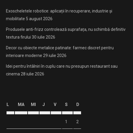
Exoscheletele robotice: aplicații în recuperare, industrie și
mobilitate
5 august 2026
Produsele anti-frizz controlează suprafața, nu schimbă definitiv
textura firului
30 iulie 2026
Decor cu obiecte metalice patinate: farmec discret pentru
interioare moderne
29 iulie 2026
Idei pentru întâlniri în cuplu care nu presupun restaurant sau
cinema
28 iulie 2026
L
MA
MI
J
V
S
D
1
2