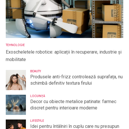
TEHNOLOGIE
Exoscheletele robotice: aplicații în recuperare, industrie și
mobilitate
BEAUTY
Produsele anti-frizz controlează suprafața, nu
schimbă definitiv textura firului
LOCUINȚĂ
Decor cu obiecte metalice patinate: farmec
discret pentru interioare moderne
LIFESTYLE
Idei pentru întâlniri în cuplu care nu presupun