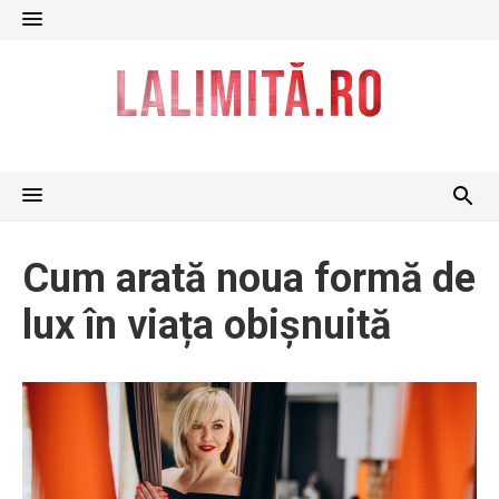
Skip
to
content
Cum arată noua formă de
lux în viața obișnuită