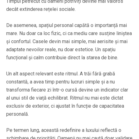
Timpul petrecut cu oameni potriviți devine mai valoros
decât extinderea rețelei sociale.
De asemenea, spațiul personal capătă o importanță mai
mare. Nu doar ca loc fizic, ci ca mediu care susține liniștea
și confortul. Casele devin mai simple, mai aerisite și mai
adaptate nevoilor reale, nu doar estetice. Un spațiu
funcțional și calm contribuie direct la starea de bine.
Un alt aspect relevant este ritmul. A trăi fără grabă
constantă, a avea timp pentru lucruri simple și a nu
transforma fiecare zi într-o cursă devine un indicator clar
al unui stil de viață echilibrat. Ritmul nu mai este dictat
exclusiv de exterior, ci ajustat în funcție de capacitatea
personală.
Pe termen lung, această redefinire a luxului reflectă o
schimbare de priorități. Oamenii nu mai caută doar validare