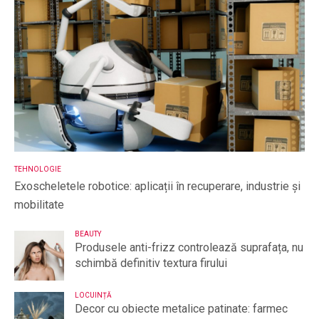
TEHNOLOGIE
Exoscheletele robotice: aplicații în recuperare, industrie și
mobilitate
BEAUTY
Produsele anti-frizz controlează suprafața, nu
schimbă definitiv textura firului
LOCUINȚĂ
Decor cu obiecte metalice patinate: farmec