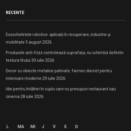
RECENTE
Exoscheletele robotice: aplicații în recuperare, industrie și
mobilitate
5 august 2026
Produsele anti-frizz controlează suprafața, nu schimbă definitiv
textura firului
30 iulie 2026
Decor cu obiecte metalice patinate: farmec discret pentru
interioare moderne
29 iulie 2026
Idei pentru întâlniri în cuplu care nu presupun restaurant sau
cinema
28 iulie 2026
L
MA
MI
J
V
S
D