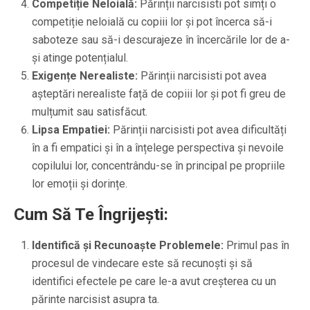
Competiție Neloială:
Părinții narcisisti pot simți o
competiție neloială cu copiii lor și pot încerca să-i
saboteze sau să-i descurajeze în încercările lor de a-
și atinge potențialul.
Exigențe Nerealiste:
Părinții narcisisti pot avea
așteptări nerealiste față de copiii lor și pot fi greu de
mulțumit sau satisfăcut.
Lipsa Empatiei:
Părinții narcisisti pot avea dificultăți
în a fi empatici și în a înțelege perspectiva și nevoile
copilului lor, concentrându-se în principal pe propriile
lor emoții și dorințe.
Cum Să Te Îngrijești:
Identifică și Recunoaște Problemele:
Primul pas în
procesul de vindecare este să recunoști și să
identifici efectele pe care le-a avut creșterea cu un
părinte narcisist asupra ta.