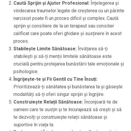
Caută Sprijin și Ajutor Profesional:
Înțelegerea și
vindecarea traumelor legate de creșterea cu un părinte
narcisist poate fi un proces dificil și complex. Caută
sprijin și consiliere de la un terapeut sau consilier
calificat care poate oferi ghidare și susținere în acest
proces.
Stabilește Limite Sănătoase:
Învățarea să-ți
stabilești și să-ți menții limitele sănătoase este
crucială pentru protejarea bunăstării tale emoționale și
psihologice.
Îngrijește-te și Fii Gentil cu Tine Însuți:
Prioritizează-ți sănătatea și bunăstarea ta și găsește
modalități să-ți oferi singur sprijin și îngrijire.
Construiește Relații Sănătoase:
Înconjoară-te de
oameni care te susțin și te încurajează să crești și să
te dezvolți și construiește relații sănătoase și
suportive în viața ta.