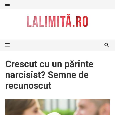
Skip
to
content
Crescut cu un părinte
narcisist? Semne de
recunoscut