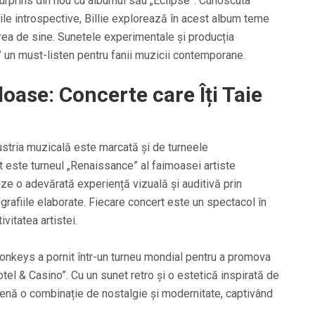
a surprins din nou cu albumul său „Eclipse”. Cunoscuta
rile introspective, Billie explorează în acest album teme
ea de sine. Sunetele experimentale și producția
” un must-listen pentru fanii muzicii contemporane.
ase: Concerte care Îți Taie
ustria muzicală este marcată și de turneele
este turneul „Renaissance” al faimoasei artiste
ze o adevărată experiență vizuală și auditivă prin
rafiile elaborate. Fiecare concert este un spectacol în
vitatea artistei.
nkeys a pornit într-un turneu mondial pentru a promova
tel & Casino”. Cu un sunet retro și o estetică inspirată de
cenă o combinație de nostalgie și modernitate, captivând