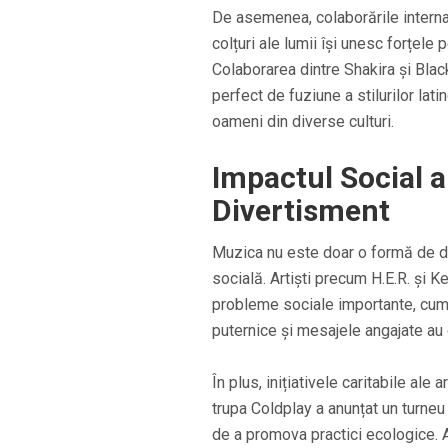
De asemenea, colaborările internați
colțuri ale lumii își unesc forțele
Colaborarea dintre Shakira și Bla
perfect de fuziune a stilurilor la
oameni din diverse culturi.
Impactul Social a
Divertisment
Muzica nu este doar o formă de di
socială. Artiști precum H.E.R. și 
probleme sociale importante, cum ar 
puternice și mesajele angajate au c
În plus, inițiativele caritabile ale
trupa Coldplay a anunțat un turneu
de a promova practici ecologice. 