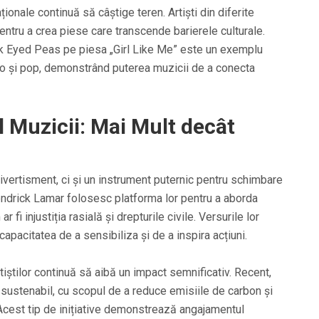
onale continuă să câștige teren. Artiști din diferite
 pentru a crea piese care transcende barierele culturale.
ck Eyed Peas pe piesa „Girl Like Me” este un exemplu
tino și pop, demonstrând puterea muzicii de a conecta
l Muzicii: Mai Mult decât
vertisment, ci și un instrument puternic pentru schimbare
Kendrick Lamar folosesc platforma lor pentru a aborda
fi injustiția rasială și drepturile civile. Versurile lor
apacitatea de a sensibiliza și de a inspira acțiuni.
 artiștilor continuă să aibă un impact semnificativ. Recent,
 sustenabil, cu scopul de a reduce emisiile de carbon și
Acest tip de inițiative demonstrează angajamentul