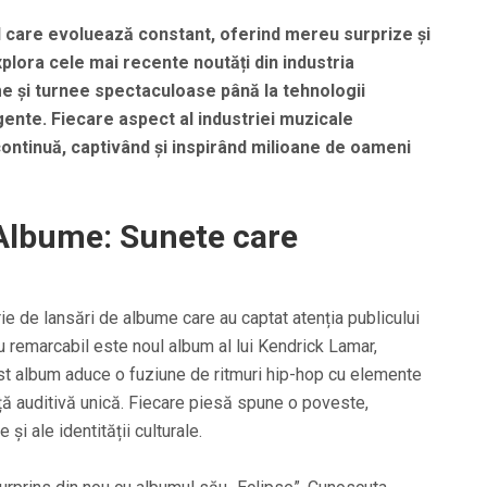
l care evoluează constant, oferind mereu surprize și
explora cele mai recente noutăți din industria
me și turnee spectaculoase până la tehnologii
ente. Fiecare aspect al industriei muzicale
continuă, captivând și inspirând milioane de oameni
 Albume: Sunete care
erie de lansări de albume care au captat atenția publicului
lu remarcabil este noul album al lui Kendrick Lamar,
cest album aduce o fuziune de ritmuri hip-hop cu elemente
ță auditivă unică. Fiecare piesă spune o poveste,
 și ale identității culturale.