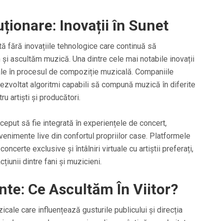
ționare: Inovații în Sunet
tă fără inovațiile tehnologice care continuă să
și ascultăm muzică. Una dintre cele mai notabile inovații
iciale în procesul de compoziție muzicală. Companiile
zvoltat algoritmi capabili să compună muzică în diferite
tru artiști și producători.
început să fie integrată în experiențele de concert,
evenimente live din confortul propriilor case. Platformele
erte exclusive și întâlniri virtuale cu artiștii preferați,
iunii dintre fani și muzicieni.
te: Ce Ascultăm În Viitor?
zicale care influențează gusturile publicului și direcția