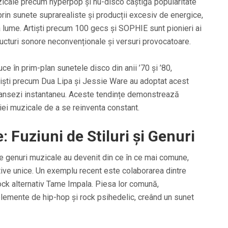
uzicale precum hyperpop și nu-disco câștigă popularitate
prin sunete suprarealiste și producții excesiv de energice,
ga lume. Artiști precum 100 gecs și SOPHIE sunt pionieri ai
ucturi sonore neconvenționale și versuri provocatoare.
ce în prim-plan sunetele disco din anii ’70 și ’80,
iști precum Dua Lipa și Jessie Ware au adoptat acest
 dansezi instantaneu. Aceste tendințe demonstrează
riei muzicale de a se reinventa constant.
: Fuziuni de Stiluri și Genuri
rite genuri muzicale au devenit din ce în ce mai comune,
tive unice. Un exemplu recent este colaborarea dintre
rock alternativ Tame Impala. Piesa lor comună,
emente de hip-hop și rock psihedelic, creând un sunet