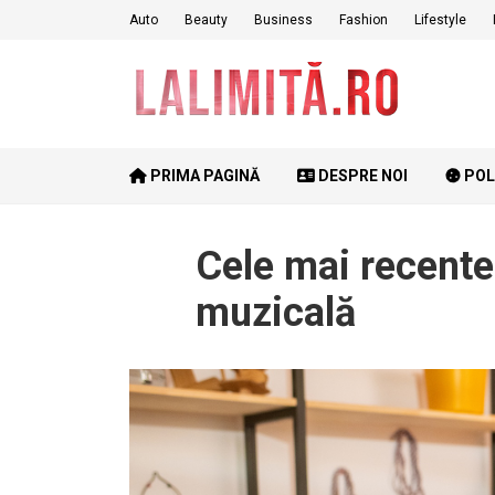
Skip
Auto
Beauty
Business
Fashion
Lifestyle
to
content
PRIMA PAGINĂ
DESPRE NOI
POL
Cele mai recente 
muzicală