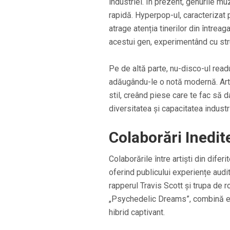
industriei. În prezent, genurile m
rapidă. Hyperpop-ul, caracterizat 
atrage atenția tinerilor din întrea
acestui gen, experimentând cu str
Pe de altă parte, nu-disco-ul readu
adăugându-le o notă modernă. Art
stil, creând piese care te fac să
diversitatea și capacitatea indust
Colaborări Inedite
Colaborările între artiști din dife
oferind publicului experiențe audi
rapperul Travis Scott și trupa de 
„Psychedelic Dreams”, combină el
hibrid captivant.