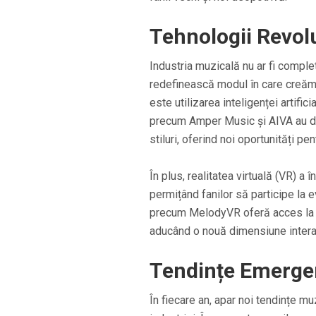
Tehnologii Revolu
Industria muzicală nu ar fi comple
redefinească modul în care creăm 
este utilizarea inteligenței artif
precum Amper Music și AIVA au de
stiluri, oferind noi oportunități pen
În plus, realitatea virtuală (VR) a 
permițând fanilor să participe la 
precum MelodyVR oferă acces la conc
aducând o nouă dimensiune interacț
Tendințe Emergen
În fiecare an, apar noi tendințe mu