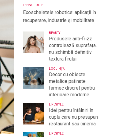
TEHNOLOGIE
Exoscheletele robotice: aplicații în
recuperare, industrie și mobilitate
BEAUTY
Produsele anti-frizz
controlează suprafața,
nu schimbă definitiv
textura firului
LOCUINȚĂ
Decor cu obiecte
metalice patinate:
farmec discret pentru
interioare moderne
LIFESTYLE
Idei pentru întâlniri în
cuplu care nu presupun
restaurant sau cinema
LIFESTYLE