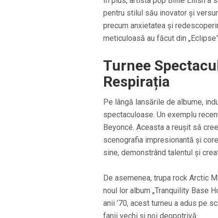
În plus, artista pop Billie Eilish 
pentru stilul său inovator și versu
precum anxietatea și redescoperir
meticuloasă au făcut din „Eclipse
Turnee Spectaculo
Respirația
Pe lângă lansările de albume, ind
spectaculoase. Un exemplu recent 
Beyoncé. Aceasta a reușit să cree
scenografia impresionantă și coreg
sine, demonstrând talentul și creati
De asemenea, trupa rock Arctic Mo
noul lor album „Tranquility Base Ho
anii ’70, acest turneu a adus pe s
fanii vechi și noi deopotrivă.