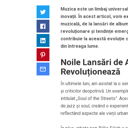
Muzica este un limbaj universa
Twitter
inovații. În acest articol, vom 
muzicală, de la lansări de albu
Facebook
revoluționare și tendințe emerg
contribuie la această evoluție 
LinkedIn
din întreaga lume.
Pinterest
Noile Lansări de
Email
Revoluționează
În ultimele luni, am asistat la o s
și criticilor deopotrivă. Un exemp
intitulat „Soul of the Streets”. A
de jazz și soul, creând o experien
reflectând aspecte ale vieții urbane