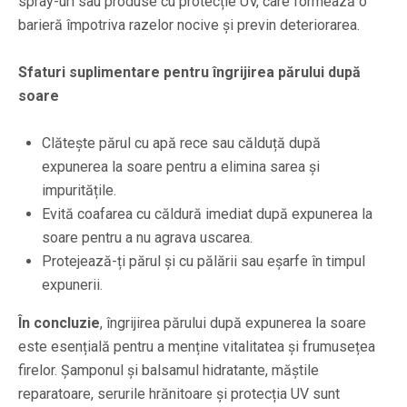
spray-uri sau produse cu protecție UV, care formează o
barieră împotriva razelor nocive și previn deteriorarea.
Sfaturi suplimentare pentru îngrijirea părului după
soare
Clătește părul cu apă rece sau călduță după
expunerea la soare pentru a elimina sarea și
impuritățile.
Evită coafarea cu căldură imediat după expunerea la
soare pentru a nu agrava uscarea.
Protejează-ți părul și cu pălării sau eșarfe în timpul
expunerii.
În concluzie
, îngrijirea părului după expunerea la soare
este esențială pentru a menține vitalitatea și frumusețea
firelor. Șamponul și balsamul hidratante, măștile
reparatoare, serurile hrănitoare și protecția UV sunt