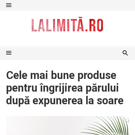
Skip
to
content
Cele mai bune produse
pentru îngrijirea părului
după expunerea la soare