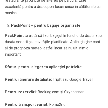
restaurante și puncte de interes pe parcurs. Este
excelentă pentru a descoperi locuri unice în călătoriile cu
mașina.
PackPoint – pentru bagaje organizate
PackPoint
te ajută să faci bagajul în funcție de destinație,
durata șederii și activitățile planificate. Aplicația ține cont
și de prognoza meteo, astfel încât să nu uiți nimic
important.
Sfaturi pentru alegerea aplicației potrivite
Pentru itinerarii detaliate:
TripIt sau Google Travel.
Pentru rezervări:
Booking.com și Skyscanner.
Pentru transport variat:
Rome2rio.