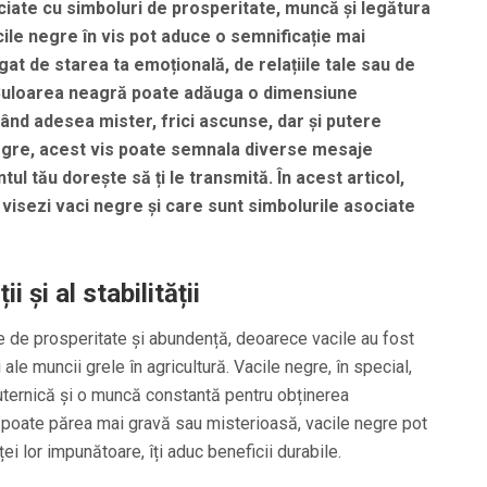
iate cu simboluri de prosperitate, muncă și legătura
cile negre în vis pot aduce o semnificație mai
at de starea ta emoțională, de relațiile tale sau de
i. Culoarea neagră poate adăuga o dimensiune
ând adesea mister, frici ascunse, dar și putere
 negre, acest vis poate semnala diverse mesaje
l tău dorește să ți le transmită. În acest articol,
isezi vaci negre și care sunt simbolurile asociate
i și al stabilității
e de prosperitate și abundență, deoarece vacile au fost
ale muncii grele în agricultură. Vacile negre, în special,
 puternică și o muncă constantă pentru obținerea
ă poate părea mai gravă sau misterioasă, vacile negre pot
ei lor impunătoare, îți aduc beneficii durabile.