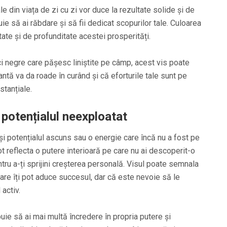
le din viața de zi cu zi vor duce la rezultate solide și de
uie să ai răbdare și să fii dedicat scopurilor tale. Culoarea
ate și de profunditate acestei prosperități.
ci negre care pășesc liniștite pe câmp, acest vis poate
tă va da roade în curând și că eforturile tale sunt pe
tanțiale.
potențialul neexploatat
i potențialul ascuns sau o energie care încă nu a fost pe
ot reflecta o putere interioară pe care nu ai descoperit-o
ntru a-ți sprijini creșterea personală. Visul poate semnala
care îți pot aduce succesul, dar că este nevoie să le
 activ.
uie să ai mai multă încredere în propria putere și