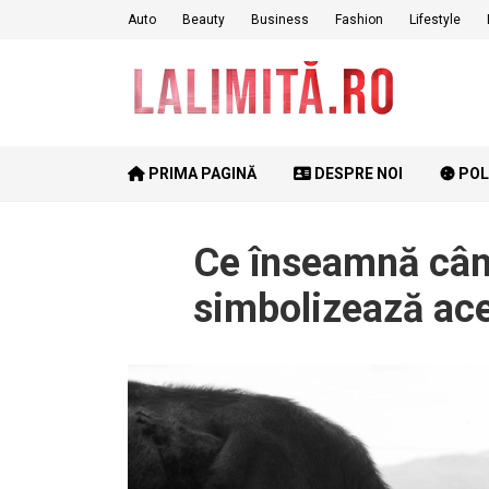
Skip
Auto
Beauty
Business
Fashion
Lifestyle
to
content
PRIMA PAGINĂ
DESPRE NOI
POL
Ce înseamnă când
simbolizează ac