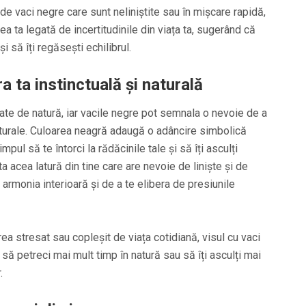
ude vaci negre care sunt neliniștite sau în mișcare rapidă,
ea ta legată de incertitudinile din viața ta, sugerând că
și să îți regăsești echilibrul.
a ta instinctuală și naturală
gate de natură, iar vacile negre pot semnala o nevoie de a
aturale. Culoarea neagră adaugă o adâncire simbolică
pul să te întorci la rădăcinile tale și să îți asculți
ta acea latură din tine care are nevoie de liniște și de
 armonia interioară și de a te elibera de presiunile
rea stresat sau copleșit de viața cotidiană, visul cu vaci
ă petreci mai mult timp în natură sau să îți asculți mai
.