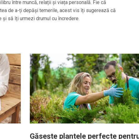
ilibru între muncă, relații și viața personală. Fie că
tea de a-ți depăși temerile, acest vis îți sugerează că
le și să îți urmezi drumul cu încredere.
Găsește plantele perfecte pentr