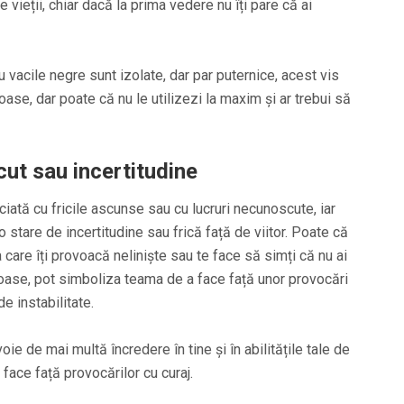
 vieții, chiar dacă la prima vedere nu îți pare că ai
ău vacile negre sunt izolate, dar par puternice, acest vis
oase, dar poate că nu le utilizezi la maxim și ar trebui să
t sau incertitudine
ată cu fricile ascunse sau cu lucruri necunoscute, iar
o stare de incertitudine sau frică față de viitor. Poate că
ta care îți provoacă neliniște sau te face să simți că nu ai
rioase, pot simboliza teama de a face față unor provocări
 instabilitate.
e de mai multă încredere în tine și în abilitățile tale de
 face față provocărilor cu curaj.