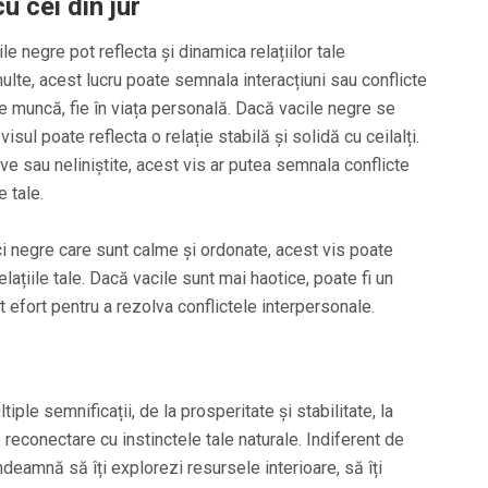
u cei din jur
ile negre pot reflecta și dinamica relațiilor tale
ulte, acest lucru poate semnala interacțiuni sau conflicte
de muncă, fie în viața personală. Dacă vacile negre se
sul poate reflecta o relație stabilă și solidă cu ceilalți.
ve sau neliniștite, acest vis ar putea semnala conflicte
e tale.
ci negre care sunt calme și ordonate, acest vis poate
elațiile tale. Dacă vacile sunt mai haotice, poate fi un
efort pentru a rezolva conflictele interpersonale.
iple semnificații, de la prosperitate și stabilitate, la
econectare cu instinctele tale naturale. Indiferent de
îndeamnă să îți explorezi resursele interioare, să îți