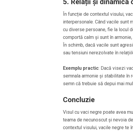
5.
Relații și dinamica c
În funcție de contextul visului, vac
interpersonale. Când vacile sunt m
cu diverse persoane, fie la locul 
comportă calm și sunt în armonie, vi
În schimb, dacă vacile sunt agresi
sau tensiuni nerezolvate în relațiil
Exemplu practic
: Dacă visezi va
semnala armonie și stabilitate în r
semn că trebuie să depui mai mult 
Concluzie
Visul cu vaci negre poate avea mult
teama de necunoscut și nevoia de r
contextul visului, vacile negre te 