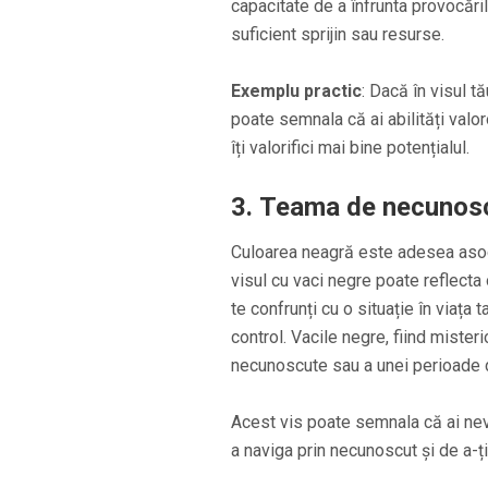
capacitate de a înfrunta provocările
suficient sprijin sau resurse.
Exemplu practic
: Dacă în visul t
poate semnala că ai abilități valor
îți valorifici mai bine potențialul.
3.
Teama de necunoscu
Culoarea neagră este adesea asoci
visul cu vaci negre poate reflecta 
te confrunți cu o situație în viața 
control. Vacile negre, fiind miste
necunoscute sau a unei perioade de
Acest vis poate semnala că ai nevoi
a naviga prin necunoscut și de a-ți