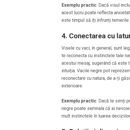
Exemplu practic
: Dacă visul incl
acest lucru poate reflecta anxietat
este timpul să îți înfrunți temerile 
4.
Conectarea cu latur
Visele cu vaci, în general, sunt le
te reconecta cu instinctele tale n
acestui mesaj, sugerând că este tim
intuiția. Vacile negre pot reprezen
reconectare cu natura, de a-ți găsi
exterioare.
Exemplu practic
: Dacă te simți p
negre poate semnala că ai nevoie s
mult instinctele în luarea deciziilor