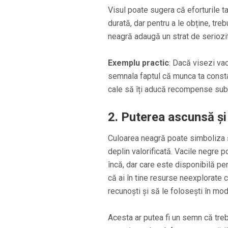
Visul poate sugera că eforturile ta
durată, dar pentru a le obține, treb
neagră adaugă un strat de seriozit
Exemplu practic
: Dacă visezi va
semnala faptul că munca ta constan
cale să îți aducă recompense subs
2.
Puterea ascunsă și 
Culoarea neagră poate simboliza ș
deplin valorificată. Vacile negre p
încă, dar care este disponibilă pe
că ai în tine resurse neexplorate 
recunoști și să le folosești în mod
Acesta ar putea fi un semn că treb