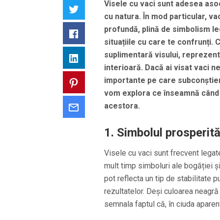
Visele cu vaci sunt adesea asoc
Twitter
cu natura. În mod particular, va
profundă, plină de simbolism leg
Facebook
situațiile cu care te confrunț
suplimentară visului, reprezent
LinkedIn
interioară. Dacă ai visat vaci
importante pe care subconștientu
Pinterest
vom explora ce înseamnă când v
acestora.
Email
1.
Simbolul prosperități
Visele cu vaci sunt frecvent legat
mult timp simboluri ale bogăției și 
pot reflecta un tip de stabilitate
rezultatelor. Deși culoarea neagr
semnala faptul că, în ciuda aparenț