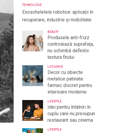
TEHNOLOGIE
Exoscheletele robotice: aplicații în
recuperare, industrie și mobilitate
BEAUTY
Produsele anti-frizz
controlează suprafața,
nu schimbă definitiv
textura firului
LOCUINȚĂ
Decor cu obiecte
metalice patinate:
farmec discret pentru
interioare moderne
LIFESTYLE
Idei pentru întâlniri în
cuplu care nu presupun
restaurant sau cinema
LIFESTYLE