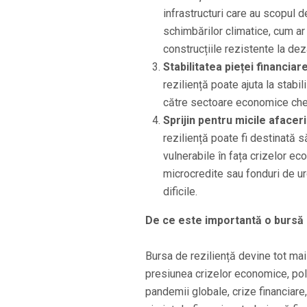
infrastructuri care au scopul 
schimbărilor climatice, cum ar 
construcțiile rezistente la dez
Stabilitatea pieței financiar
reziliență poate ajuta la stabil
către sectoare economice che
Sprijin pentru micile afaceri
reziliență poate fi destinată s
vulnerabile în fața crizelor ec
microcredite sau fonduri de u
dificile.
De ce este importantă o bursă 
Bursa de reziliență devine tot mai
presiunea crizelor economice, polit
pandemii globale, crize financiar