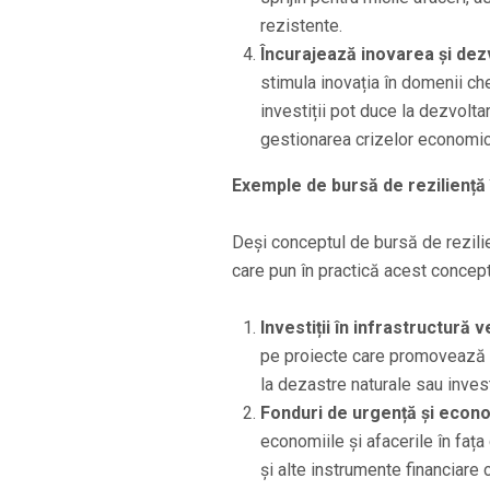
rezistente.
Încurajează inovarea și dezv
stimula inovația în domenii ch
investiții pot duce la dezvolta
gestionarea crizelor economice
Exemple de bursă de reziliență 
Deși conceptul de bursă de rezilie
care pun în practică acest concept
Investiții în infrastructură 
pe proiecte care promovează in
la dezastre naturale sau invest
Fonduri de urgență și econo
economiile și afacerile în faț
și alte instrumente financiare c