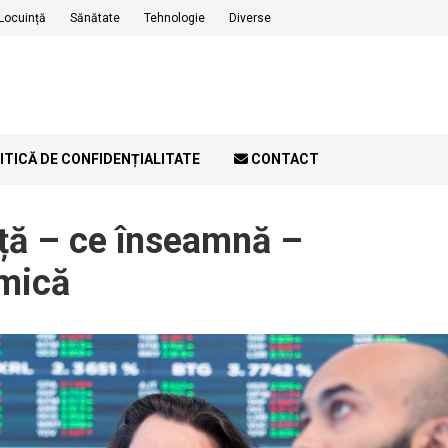
Locuință
Sănătate
Tehnologie
Diverse
ITICĂ DE CONFIDENȚIALITATE
CONTACT
nță – ce înseamnă –
omică