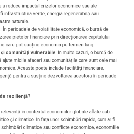
de a reduce impactul crizelor economice sau ale
fi infrastructura verde, energia regenerabilă sau
astre naturale.
e
: În perioadele de volatilitate economică, o bursă de
izarea piețelor financiare prin direcționarea capitalului
ie care pot susține economia pe termen lung.
 și comunități vulnerabile
: În multe cazuri, o bursă de
ă ajute micile afaceri sau comunitățile care sunt cele mai
onomice. Aceasta poate include facilități financiare,
rgență pentru a susține dezvoltarea acestora în perioade
de reziliență?
 relevantă în contextul economiilor globale aflate sub
ice și climatice. În fața unor schimbări rapide, cum ar fi
e, schimbări climatice sau conflicte economice, economiile