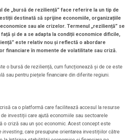
 de „bursă de reziliență” face referire la un tip de
stiții destinată să sprijine economiile, organizațiile
or economice sau ale crizelor. Termenul „reziliență” se
față și de a se adapta la condiții economice dificile,
iență” este relativ nou și reflectă o abordare
or financiare în momente de volatilitate sau criză.
ste o bursă de reziliență, cum funcționează și de ce este
 sau pentru piețele financiare din diferite regiuni.
crisă ca o platformă care facilitează accesul la resurse
 de investiții care ajută economiile sau sectoarele
pă o criză sau un șoc economic. Acest concept este
e investing
, care presupune orientarea investițiilor către
ie la întărirea stabilității economice și financiare pe