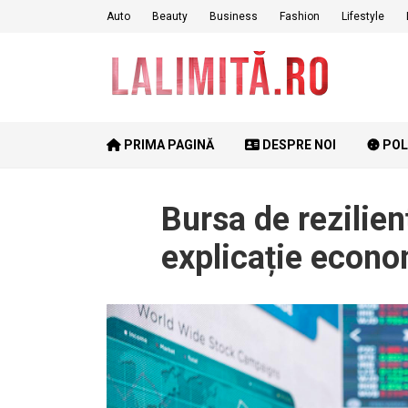
Skip
Auto
Beauty
Business
Fashion
Lifestyle
to
content
PRIMA PAGINĂ
DESPRE NOI
POL
Bursa de rezilie
explicație econ