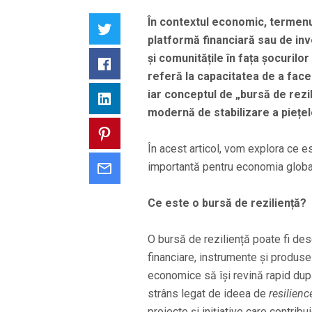
În contextul economic, termenul
Twitter
platformă financiară sau de inve
și comunitățile în fața șocuril
Facebook
referă la capacitatea de a face 
iar conceptul de „bursă de rezil
LinkedIn
modernă de stabilizare a piețel
Pinterest
În acest articol, vom explora ce e
importantă pentru economia globală
Email
Ce este o bursă de reziliență?
O bursă de reziliență poate fi des
financiare, instrumente și produse
economice să își revină rapid du
strâns legat de ideea de
resilienc
proiecte și inițiative care contribu