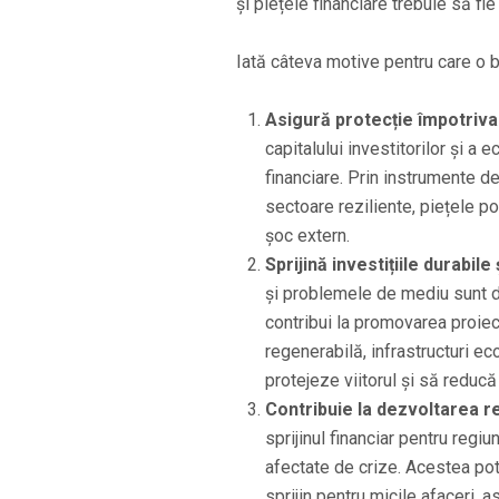
și piețele financiare trebuie să fi
Iată câteva motive pentru care o b
Asigură protecție împotriva 
capitalului investitorilor și a
financiare. Prin instrumente de
sectoare reziliente, piețele po
șoc extern.
Sprijină investițiile durabile
și problemele de mediu sunt di
contribui la promovarea proiect
regenerabilă, infrastructuri ec
protejeze viitorul și să reducă
Contribuie la dezvoltarea re
sprijinul financiar pentru reg
afectate de crize. Acestea pot 
sprijin pentru micile afaceri,