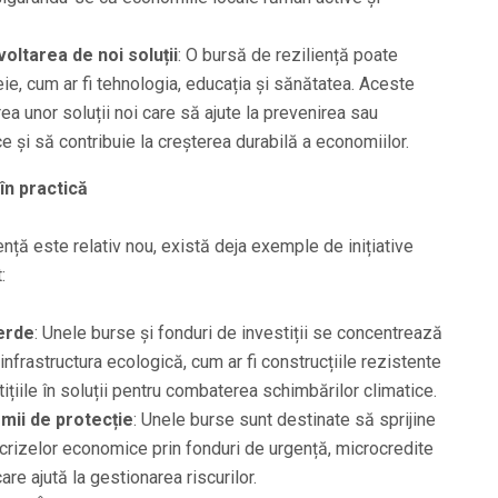
oltarea de noi soluții
: O bursă de reziliență poate
eie, cum ar fi tehnologia, educația și sănătatea. Aceste
rea unor soluții noi care să ajute la prevenirea sau
 și să contribuie la creșterea durabilă a economiilor.
în practică
nță este relativ nou, există deja exemple de inițiative
:
verde
: Unele burse și fonduri de investiții se concentrează
frastructura ecologică, cum ar fi construcțiile rezistente
ițiile în soluții pentru combaterea schimbărilor climatice.
mii de protecție
: Unele burse sunt destinate să sprijine
a crizelor economice prin fonduri de urgență, microcredite
are ajută la gestionarea riscurilor.