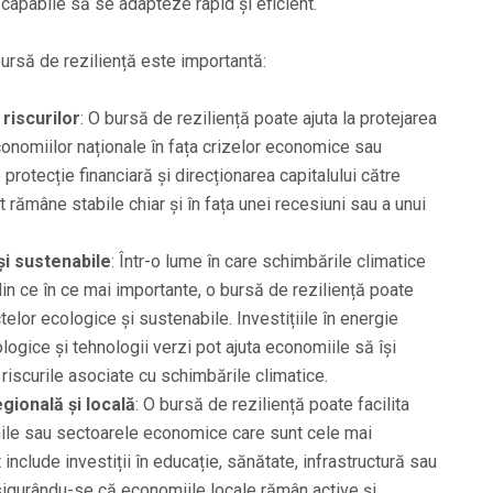
e capabile să se adapteze rapid și eficient.
ursă de reziliență este importantă:
riscurilor
: O bursă de reziliență poate ajuta la protejarea
 economiilor naționale în fața crizelor economice sau
 protecție financiară și direcționarea capitalului către
t rămâne stabile chiar și în fața unei recesiuni sau a unui
 și sustenabile
: Într-o lume în care schimbările climatice
n ce în ce mai importante, o bursă de reziliență poate
elor ecologice și sustenabile. Investițiile în energie
ologice și tehnologii verzi pot ajuta economiile să își
 riscurile asociate cu schimbările climatice.
gională și locală
: O bursă de reziliență poate facilita
iunile sau sectoarele economice care sunt cele mai
include investiții în educație, sănătate, infrastructură sau
 asigurându-se că economiile locale rămân active și