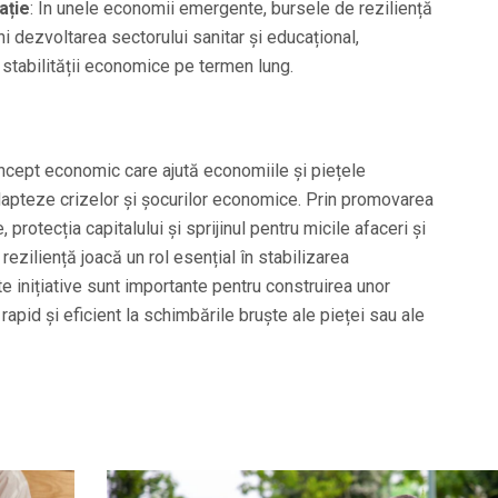
ație
: În unele economii emergente, bursele de reziliență
ini dezvoltarea sectorului sanitar și educațional,
 stabilității economice pe termen lung.
cept economic care ajută economiile și piețele
adapteze crizelor și șocurilor economice. Prin promovarea
, protecția capitalului și sprijinul pentru micile afaceri și
reziliență joacă un rol esențial în stabilizarea
 inițiative sunt importante pentru construirea unor
pid și eficient la schimbările bruște ale pieței sau ale