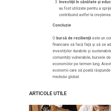
Investiții în sănătate și educ
au fost utilizate pentru a sprij
contribuind astfel la creșterea
Concluzie
O
bursă de reziliență
este un con
financiare să facă față și să se 
investițiilor durabile și sustenabile
comunități vulnerabile, bursele de 
economiilor pe termen lung. Aceste
economii care să poată răspunde ra
mediului global.
ARTICOLE UTILE