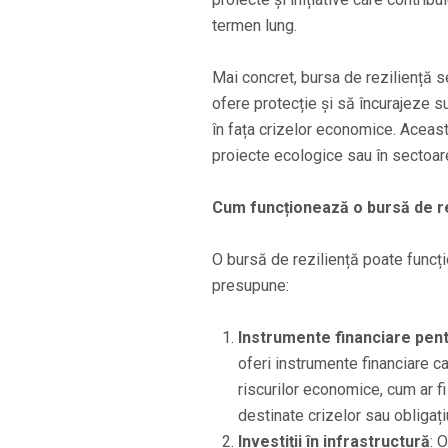
termen lung.
Mai concret, bursa de reziliență 
ofere protecție și să încurajeze su
în fața crizelor economice. Aceasta 
proiecte ecologice sau în sectoare
Cum funcționează o bursă de re
O bursă de reziliență poate funcți
presupune:
Instrumente financiare pent
oferi instrumente financiare car
riscurilor economice, cum ar fi
destinate crizelor sau obligați
Investiții în infrastructură
: 