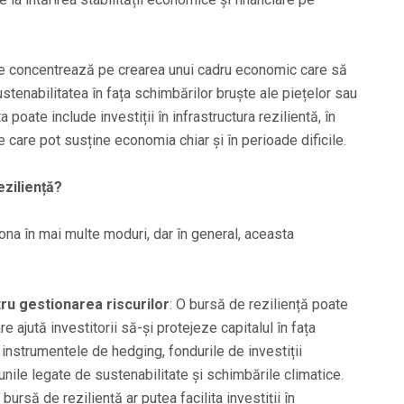
se concentrează pe crearea unui cadru economic care să
stenabilitatea în fața schimbărilor bruște ale piețelor sau
poate include investiții în infrastructura rezilientă, în
 care pot susține economia chiar și în perioade dificile.
ziliență?
ona în mai multe moduri, dar în general, aceasta
ru gestionarea riscurilor
: O bursă de reziliență poate
e ajută investitorii să-și protejeze capitalul în fața
 instrumentele de hedging, fondurile de investiții
unile legate de sustenabilitate și schimbările climatice.
O bursă de reziliență ar putea facilita investiții în