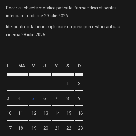
Decor cu obiecte metalice patinate: farmec discret pentru
interioare moderne
29 iulie 2026
Idei pentru întâlniri în cuplu care nu presupun restaurant sau
cinema
28 iulie 2026
L
MA
MI
J
V
S
D
1
2
3
4
5
6
7
8
9
10
11
12
13
14
15
16
17
18
19
20
21
22
23