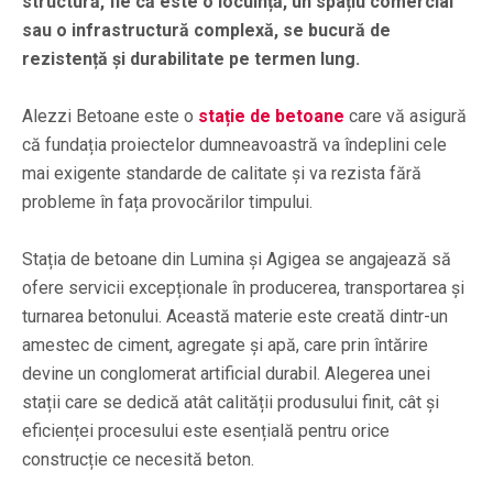
structură, fie că este o locuință, un spațiu comercial
sau o infrastructură complexă, se bucură de
rezistență și durabilitate pe termen lung.
Alezzi Betoane este o
stație de betoane
care vă asigură
că fundația proiectelor dumneavoastră va îndeplini cele
mai exigente standarde de calitate și va rezista fără
probleme în fața provocărilor timpului.
Stația de betoane din Lumina şi Agigea se angajează să
ofere servicii excepționale în producerea, transportarea și
turnarea betonului. Această materie este creată dintr-un
amestec de ciment, agregate și apă, care prin întărire
devine un conglomerat artificial durabil. Alegerea unei
stații care se dedică atât calității produsului finit, cât și
eficienței procesului este esențială pentru orice
construcție ce necesită beton.