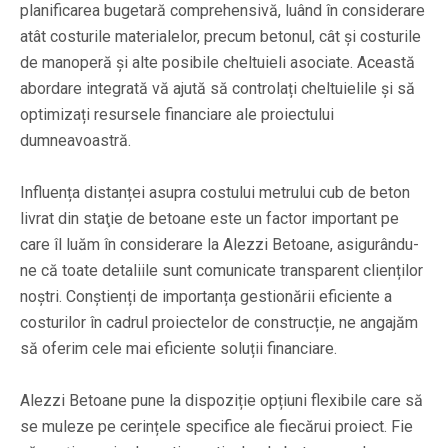
planificarea bugetară comprehensivă, luând în considerare
atât costurile materialelor, precum betonul, cât și costurile
de manoperă și alte posibile cheltuieli asociate. Această
abordare integrată vă ajută să controlați cheltuielile și să
optimizați resursele financiare ale proiectului
dumneavoastră.
Influența distanței asupra costului metrului cub de beton
livrat din staţie de betoane este un factor important pe
care îl luăm în considerare la Alezzi Betoane, asigurându-
ne că toate detaliile sunt comunicate transparent clienților
noștri. Conștienți de importanța gestionării eficiente a
costurilor în cadrul proiectelor de construcție, ne angajăm
să oferim cele mai eficiente soluții financiare.
Alezzi Betoane pune la dispoziție opțiuni flexibile care să
se muleze pe cerințele specifice ale fiecărui proiect. Fie