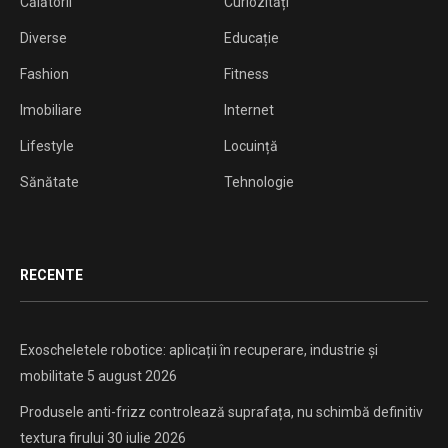
Călătorii
Curiozități
Diverse
Educație
Fashion
Fitness
Imobiliare
Internet
Lifestyle
Locuință
Sănătate
Tehnologie
RECENTE
Exoscheletele robotice: aplicații în recuperare, industrie și
mobilitate
5 august 2026
Produsele anti-frizz controlează suprafața, nu schimbă definitiv
textura firului
30 iulie 2026