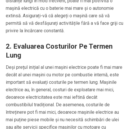
distanțe lungi în mod frecvent, poate fi mai potrivită o
mașină electrică cu o baterie mai mare și o autonomie
extinsă. Asigurați-vă că alegeți o mașină care să vă
permită să vă desfășurați activitățile fără a vă face griji cu
privire la încărcare constantă.
2. Evaluarea Costurilor Pe Termen
Lung
Deși prețul inițial al unei mașini electrice poate fi mai mare
decât al unei mașini cu motor pe combustie internă, este
important să evaluați costurile pe termen lung. Mașinile
electrice au, în general, costuri de exploatare mai mici,
deoarece electricitatea este mai ieftină decât
combustibilul tradițional. De asemenea, costurile de
întreținere pot fi mai mici, deoarece mașinile electrice au
mai puține piese mobile și nu necesită schimbări de ulei
sau alte servicii specifice mașinilor cu motoare cu