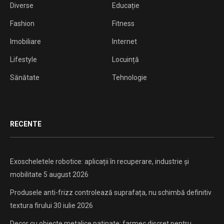
Diverse
Educație
Fashion
Fitness
Imobiliare
Internet
Lifestyle
Locuință
Sănătate
Tehnologie
RECENTE
Exoscheletele robotice: aplicații în recuperare, industrie și
mobilitate
5 august 2026
Produsele anti-frizz controlează suprafața, nu schimbă definitiv
textura firului
30 iulie 2026
Decor cu obiecte metalice patinate: farmec discret pentru