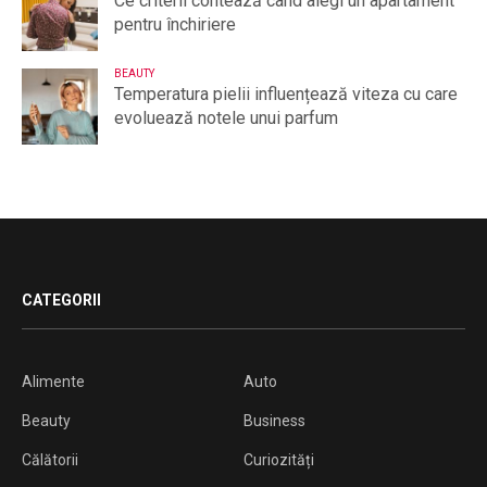
Ce criterii contează când alegi un apartament
pentru închiriere
BEAUTY
Temperatura pielii influențează viteza cu care
evoluează notele unui parfum
CATEGORII
Alimente
Auto
Beauty
Business
Călătorii
Curiozități