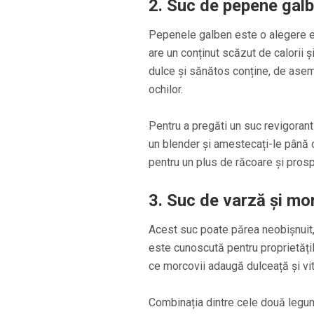
2. Suc de pepene gal
Pepenele galben este o alegere e
are un conținut scăzut de calorii ș
dulce și sănătos conține, de aseme
ochilor.
Pentru a pregăti un suc revigoran
un blender și amestecați-le până 
pentru un plus de răcoare și pros
3. Suc de varză și mo
Acest suc poate părea neobișnuit, 
este cunoscută pentru proprietățil
ce morcovii adaugă dulceață și vit
Combinația dintre cele două legum