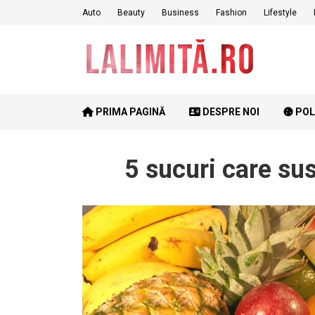
Skip
Auto
Beauty
Business
Fashion
Lifestyle
to
content
PRIMA PAGINĂ
DESPRE NOI
POL
5 sucuri care sus