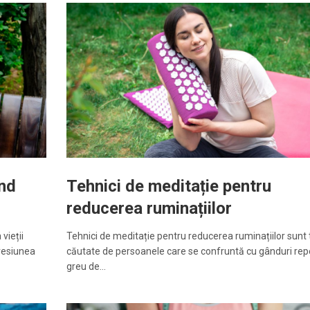
ând
Tehnici de meditație pentru
reducerea ruminațiilor
vieții
Tehnici de meditație pentru reducerea ruminațiilor sunt 
presiunea
căutate de persoanele care se confruntă cu gânduri repe
greu de…