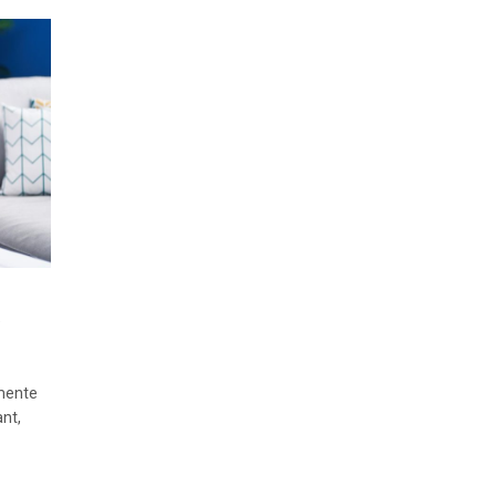
ă
imente
ant,