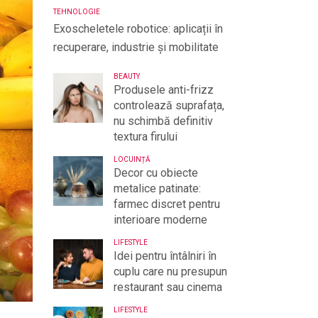
TEHNOLOGIE
Exoscheletele robotice: aplicații în
recuperare, industrie și mobilitate
BEAUTY
Produsele anti-frizz
controlează suprafața,
nu schimbă definitiv
textura firului
LOCUINȚĂ
Decor cu obiecte
metalice patinate:
farmec discret pentru
interioare moderne
LIFESTYLE
Idei pentru întâlniri în
cuplu care nu presupun
restaurant sau cinema
LIFESTYLE