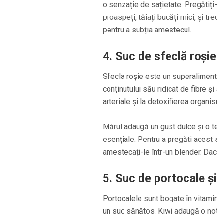
o senzație de sațietate. Pregătiți
proaspeți, tăiați bucăți mici, și tr
pentru a subția amestecul.
4. Suc de sfeclă roșie
Sfecla roșie este un superaliment
conținutului său ridicat de fibre ș
arteriale și la detoxifierea organis
Mărul adaugă un gust dulce și o t
esențiale. Pentru a pregăti acest su
amestecați-le într-un blender. Dac
5. Suc de portocale și
Portocalele sunt bogate în vitamin
un suc sănătos. Kiwi adaugă o not