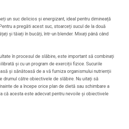
ți un suc delicios și energizant, ideal pentru dimineață
entru a pregăti acest suc, stoarceți sucul de la două
țați și tăiați în bucăți, într-un blender. Mixați până când
ltate în procesul de slăbire, este important să combinați
librată și cu un program de exerciții fizice. Sucurile
ioasă și sănătoasă de a vă furniza organismului nutrienții
e drumul către obiectivele de slăbire. Nu uitați să
e înainte de a începe orice plan de dietă sau schimbare a
ura că acesta este adecvat pentru nevoile și obiectivele