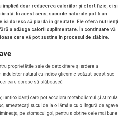
implică doar reducerea caloriilor și efort fizic, ci și
ibrată. În acest sens, sucurile naturale pot fi un
 își doresc să piardă în greutate. Ele oferă nutrienți
 fără a adăuga calorii suplimentare. În continuare vă
ioase care vă pot susține în procesul de slăbire.
gave
ru proprietățile sale de detoxifiere și ardere a
 îndulcitor natural cu indice glicemic scăzut, acest suc
 cei care doresc să slăbească.
și antioxidanți care pot accelera metabolismul și stimula
uc, amestecați sucul de la o lămâie cu o lingură de agave
dimineața, pe stomacul gol, pentru a obține cele mai bune