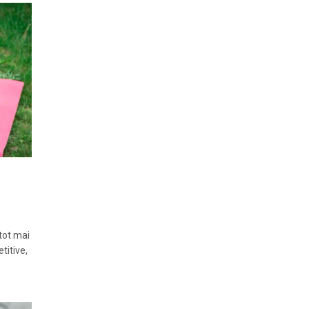
tot mai
titive,