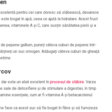
ben
xcelentă pentru cei care doresc să slăbească, deoarece
i este bogat în apă, ceea ce ajută la hidratare. Acest fruct
nea, vitaminele A și C, care susțin sănătatea pielii și a
t de pepene galben, puneți câteva cuburi de pepene într-
obțineți un suc omogen. Adăugați câteva cuburi de gheață
petime.
rcov
dar este un aliat excelent în
procesul de slăbire
. Varza
e sale de detoxifiere și de stimulare a digestiei, în timp
amine esențiale, cum ar fi vitamina A și betacarotenul.
e face ca acest suc să fie bogat în fibre și să furnizeze