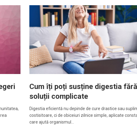
egeri
Cum îți poți susține digestia făr
soluții complicate
munitatea,
Digestia eficientă nu depinde de cure drastice sau supl
erea
costisitoare, ci de obiceiuri zilnice simple, aplicate const
care ajută organismul…