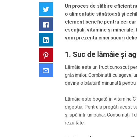
Un proces de slăbire eficient nu 
Twitter
o alimentație sănătoasă și echil
element benefic pentru cei care
Facebook
esențiali, vitamine și minerale,
vom prezenta cinci sucuri delic
LinkedIn
1. Suc de lămâie și a
Pinterest
Lămâia este un fruct cunoscut pent
Email
grăsimilor. Combinată cu agave, un
devine o băutură minunată pentru
Lămâia este bogată în vitamina C 
digestia. Pentru a pregăti acest s
și apă într-un pahar. Consumați-l 
rezultate.