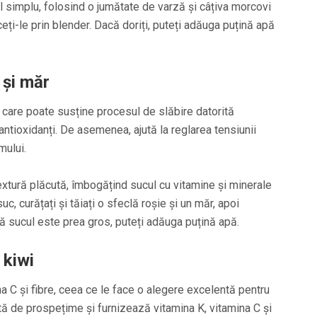
-l simplu, folosind o jumătate de varză și câțiva morcovi
eceți-le prin blender. Dacă doriți, puteți adăuga puțină apă
 și măr
 care poate susține procesul de slăbire datorită
i antioxidanți. De asemenea, ajută la reglarea tensiunii
mului.
extură plăcută, îmbogățind sucul cu vitamine și minerale
c, curățați și tăiați o sfeclă roșie și un măr, apoi
ă sucul este prea gros, puteți adăuga puțină apă.
 kiwi
a C și fibre, ceea ce le face o alegere excelentă pentru
ă de prospețime și furnizează vitamina K, vitamina C și