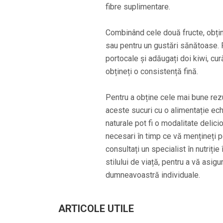
fibre suplimentare.
Combinând cele două fructe, obține
sau pentru un gustări sănătoase. P
portocale și adăugați doi kiwi, cură
obțineți o consistență fină.
Pentru a obține cele mai bune rezu
aceste sucuri cu o alimentație echi
naturale pot fi o modalitate delic
necesari în timp ce vă mențineți p
consultați un specialist în nutriți
stilului de viață, pentru a vă asig
dumneavoastră individuale.
ARTICOLE UTILE