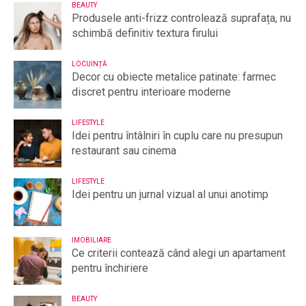
BEAUTY
Produsele anti-frizz controlează suprafața, nu
schimbă definitiv textura firului
LOCUINȚĂ
Decor cu obiecte metalice patinate: farmec
discret pentru interioare moderne
LIFESTYLE
Idei pentru întâlniri în cuplu care nu presupun
restaurant sau cinema
LIFESTYLE
Idei pentru un jurnal vizual al unui anotimp
IMOBILIARE
Ce criterii contează când alegi un apartament
pentru închiriere
BEAUTY