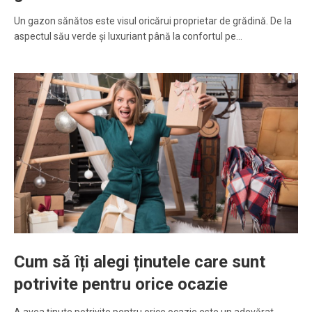
Un gazon sănătos este visul oricărui proprietar de grădină. De la
aspectul său verde și luxuriant până la confortul pe…
Cum să îți alegi ținutele care sunt
potrivite pentru orice ocazie