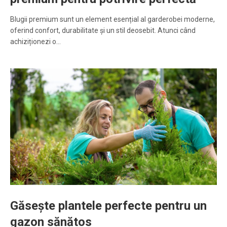
Blugii premium sunt un element esențial al garderobei moderne,
oferind confort, durabilitate și un stil deosebit. Atunci când
achiziționezi o…
Găsește plantele perfecte pentru un
gazon sănătos