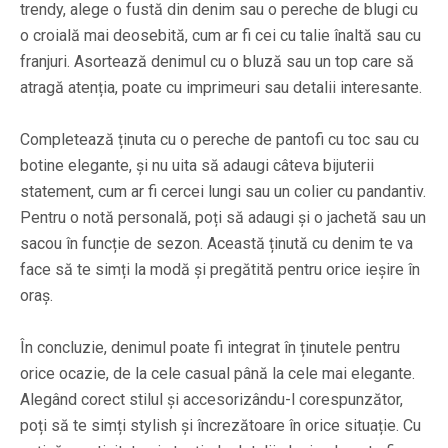
trendy, alege o fustă din denim sau o pereche de blugi cu
o croială mai deosebită, cum ar fi cei cu talie înaltă sau cu
franjuri. Asortează denimul cu o bluză sau un top care să
atragă atenția, poate cu imprimeuri sau detalii interesante.
Completează ținuta cu o pereche de pantofi cu toc sau cu
botine elegante, și nu uita să adaugi câteva bijuterii
statement, cum ar fi cercei lungi sau un colier cu pandantiv.
Pentru o notă personală, poți să adaugi și o jachetă sau un
sacou în funcție de sezon. Această ținută cu denim te va
face să te simți la modă și pregătită pentru orice ieșire în
oraș.
În concluzie, denimul poate fi integrat în ținutele pentru
orice ocazie, de la cele casual până la cele mai elegante.
Alegând corect stilul și accesorizându-l corespunzător,
poți să te simți stylish și încrezătoare în orice situație. Cu