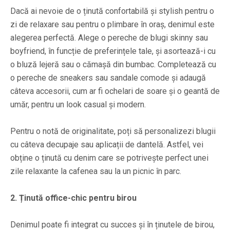
Dacă ai nevoie de o ținută confortabilă și stylish pentru o
zi de relaxare sau pentru o plimbare în oraș, denimul este
alegerea perfectă. Alege o pereche de blugi skinny sau
boyfriend, în funcție de preferințele tale, și asortează-i cu
o bluză lejeră sau o cămașă din bumbac. Completează cu
o pereche de sneakers sau sandale comode și adaugă
câteva accesorii, cum ar fi ochelari de soare și o geantă de
umăr, pentru un look casual și modern.
Pentru o notă de originalitate, poți să personalizezi blugii
cu câteva decupaje sau aplicații de dantelă. Astfel, vei
obține o ținută cu denim care se potrivește perfect unei
zile relaxante la cafenea sau la un picnic în parc.
2. Ținută office-chic pentru birou
Denimul poate fi integrat cu succes și în ținutele de birou,