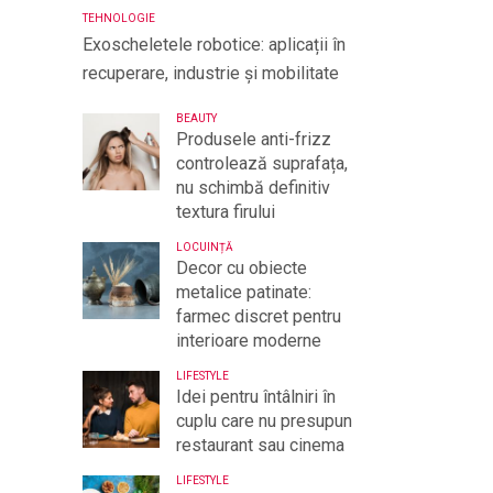
TEHNOLOGIE
Exoscheletele robotice: aplicații în
recuperare, industrie și mobilitate
BEAUTY
Produsele anti-frizz
controlează suprafața,
nu schimbă definitiv
textura firului
LOCUINȚĂ
Decor cu obiecte
metalice patinate:
farmec discret pentru
interioare moderne
LIFESTYLE
Idei pentru întâlniri în
cuplu care nu presupun
restaurant sau cinema
LIFESTYLE