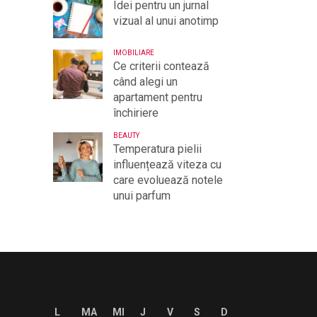
Idei pentru un jurnal
vizual al unui anotimp
IMOBILIARE
Ce criterii contează
când alegi un
apartament pentru
închiriere
BEAUTY
Temperatura pielii
influențează viteza cu
care evoluează notele
unui parfum
L
MA
MI
J
V
S
D