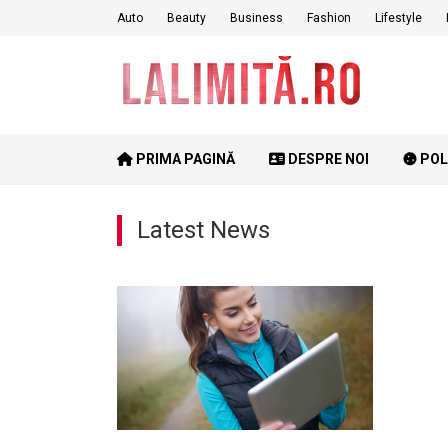
Skip
Auto
Beauty
Business
Fashion
Lifestyle
to
content
PRIMA PAGINĂ
DESPRE NOI
POL
Latest News