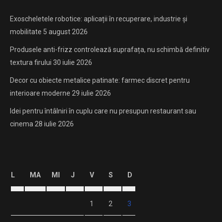
Exoscheletele robotice: aplicații în recuperare, industrie și
mobilitate
5 august 2026
Produsele anti-frizz controlează suprafața, nu schimbă definitiv
textura firului
30 iulie 2026
Decor cu obiecte metalice patinate: farmec discret pentru
interioare moderne
29 iulie 2026
Idei pentru întâlniri în cuplu care nu presupun restaurant sau
cinema
28 iulie 2026
L
MA
MI
J
V
S
D
1
2
3