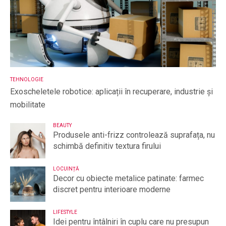
TEHNOLOGIE
Exoscheletele robotice: aplicații în recuperare, industrie și
mobilitate
BEAUTY
Produsele anti-frizz controlează suprafața, nu
schimbă definitiv textura firului
LOCUINȚĂ
Decor cu obiecte metalice patinate: farmec
discret pentru interioare moderne
LIFESTYLE
Idei pentru întâlniri în cuplu care nu presupun